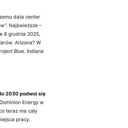
czemu data center
ów”. Najświeższe –
e 8 grudnia 2025,
larów. Arizona? W
ject Blue. Indiana
do 2030 podwoi się
 Dominion Energy w
co teraz ma cały
miejsca pracy.