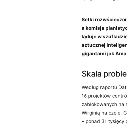
Setki rozwścieczo
a komisja planisty
ląduje w szufladzi
sztucznej intelige
gigantami jak Ama
Skala proble
Według raportu Dat
16 projektów centró
zablokowanych na a
Wirginią na czele. 
– ponad 31 tysięcy 