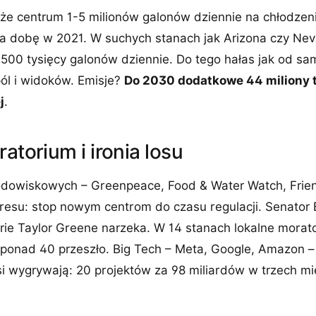
e centrum 1-5 milionów galonów dziennie na chłodzen
a dobę w 2021. W suchych stanach jak Arizona czy Nev
500 tysięcy galonów dziennie. Do tego hałas jak od sa
pól i widoków. Emisje?
Do 2030 dodatkowe 44 miliony t
j
.
ratorium i ironia losu
dowiskowych – Greenpeace, Food & Water Watch, Friend
gresu: stop nowym centrom do czasu regulacji. Senator
rie Taylor Greene narzeka. W 14 stanach lokalne morat
ponad 40 przeszło. Big Tech – Meta, Google, Amazon – 
lsi wygrywają: 20 projektów za 98 miliardów w trzech m