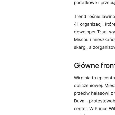
podatkowe i przeci
Trend rośnie lawino
41 organizacji, któ
deweloper Tract wyc
Missouri mieszkańcy
skargi, a zorganizo
Główne front
Wirginia to epicen
obliczeniowej. Mie
przeciw hałasowi z
Duvall, protestował
center. W Prince Wi