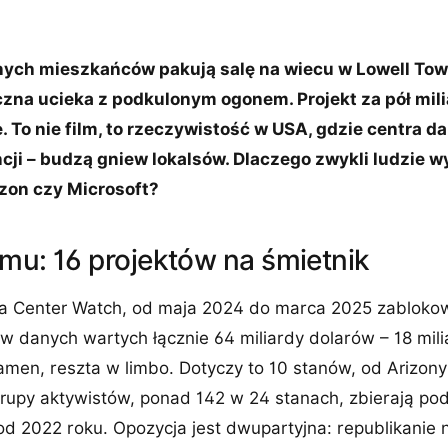
nych mieszkańców pakują salę na wiecu w Lowell Tow
czna ucieka z podkulonym ogonem. Projekt za pół mil
e. To nie film, to rzeczywistość w USA, gdzie centra 
ncji – budzą gniew lokalsów. Dlaczego zwykli ludzie 
zon czy Microsoft?
mu: 16 projektów na śmietnik
a Center Watch, od maja 2024 do marca 2025 zabloko
w danych wartych łącznie 64 miliardy dolarów – 18 mil
men, reszta w limbo. Dotyczy to 10 stanów, od Arizony
Grupy aktywistów, ponad 142 w 24 stanach, zbierają po
od 2022 roku. Opozycja jest dwupartyjna: republikanie n