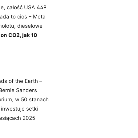
ie, całość USA 449
ada to cios – Meta
molotu, dieselowe
on CO2, jak 10
s of the Earth –
 Bernie Sanders
orium, w 50 stanach
inwestuje setki
iesiącach 2025