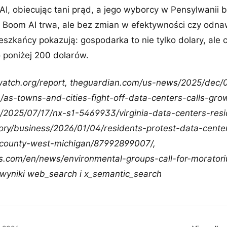
AI, obiecując tani prąd, a jego wyborcy w Pensylwanii b
ii. Boom AI trwa, ale bez zmian w efektywności czy odna
eszkańcy pokazują: gospodarka to nie tylko dolary, ale 
 poniżej 200 dolarów.
watch.org/report, theguardian.com/us-news/2025/dec/
es/as-towns-and-cities-fight-off-data-centers-calls-gro
g/2025/07/17/nx-s1-5469933/virginia-data-centers-resi
ory/business/2026/01/04/residents-protest-data-center
-county-west-michigan/87992899007/,
s.com/en/news/environmental-groups-call-for-morato
 wyniki web_search i x_semantic_search