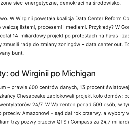
ążone sieci energetyczne, demokraci na środowisko.
wo. W Wirginii powstała koalicja Data Center Reform Co
re walczą listami, procesami i mediami. Przykłady? W G
ofał 14-miliardowy projekt po protestach na hałas i za
 zmusili radę do zmiany zoningów – data center out. To
wany bunt.
y: od Wirginii po Michigan
trum – prawie 600 centrów danych, 13 procent światowe
szkańcy Chesapeake zablokowali projekt koło domów: p
 wentylatorów 24/7. W Warrenton ponad 500 osób, w ty
o przeciw Amazonowi – sąd dał rok przerwy, a wybory w
lliam trzy pozwy przeciw QTS i Compass za 24,7 miliar