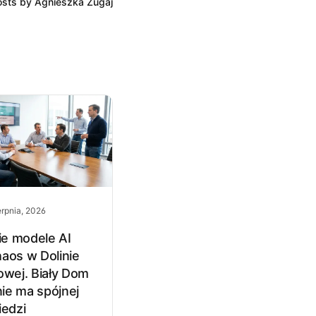
posts by Agnieszka Zugaj
erpnia, 2026
ie modele AI
haos w Dolinie
wej. Biały Dom
nie ma spójnej
edzi