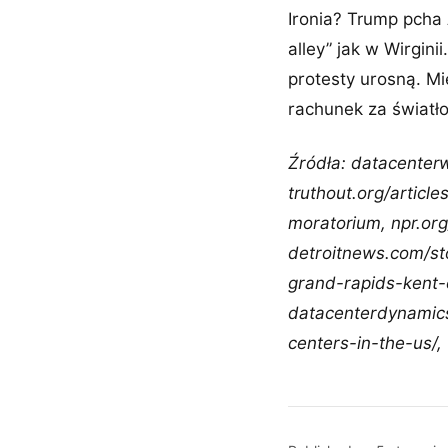
Ironia? Trump pcha 
alley” jak w Wirgin
protesty urosną. Mi
rachunek za światło
Źródła: datacenter
truthout.org/articl
moratorium, npr.or
detroitnews.com/st
grand-rapids-kent
datacenterdynamic
centers-in-the-us/,