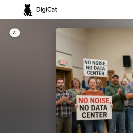
DigiCat
AI