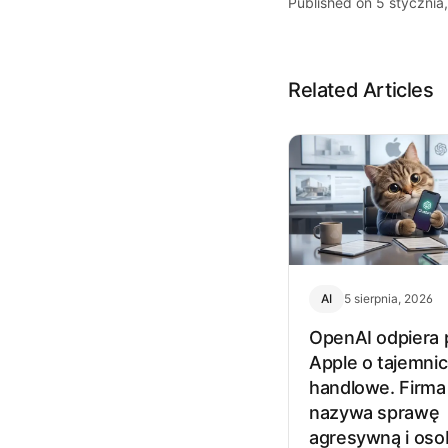
Published on 5 stycznia
Related Articles
AI
5 sierpnia, 2026
OpenAI odpiera
Apple o tajemni
handlowe. Firma
nazywa sprawę
agresywną i oso