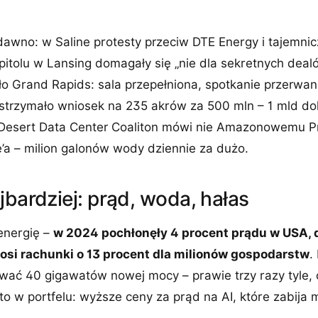
dawno: w Saline protesty przeciw DTE Energy i tajemni
pitolu w Lansing domagały się „nie dla sekretnych deal
o Grand Rapids: sala przepełniona, spotkanie przerwan
wstrzymało wniosek na 235 akrów za 500 mln – 1 mld do
 Desert Data Center Coaliton mówi nie Amazonowemu Pro
’a – milion galonów wody dziennie za dużo.
jbardziej: prąd, woda, hałas
energię –
w 2024 pochłonęły 4 procent prądu w USA, 
nosi rachunki o 13 procent dla milionów gospodarstw
.
wać 40 gigawatów nowej mocy – prawie trzy razy tyle, 
 to w portfelu: wyższe ceny za prąd na AI, które zabija 