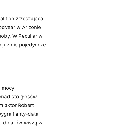
alition zrzeszająca
oodyear w Arizonie
soby. W Peculiar w
 już nie pojedyncze
j mocy
onad sto głosów
m aktor Robert
ygrali anty-data
da dolarów wiszą w