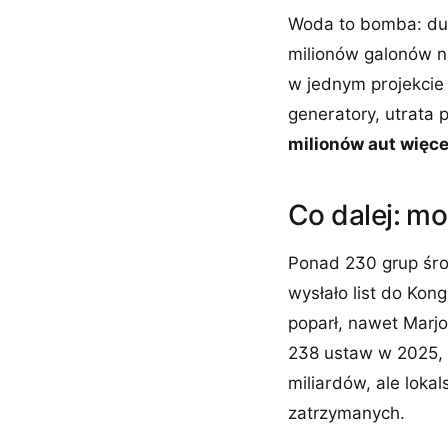
Woda to bomba: duż
milionów galonów n
w jednym projekcie 
generatory, utrata 
milionów aut więce
Co dalej: mo
Ponad 230 grup śro
wysłało list do Kon
poparł, nawet Marjo
238 ustaw w 2025, 
miliardów, ale loka
zatrzymanych.