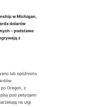
nship w Michigan,
iarda dolarów
danych – podstawa
wygrywają z
wano lub opóźniono
iardów
 po Oregon, z
dpisy pod petycjami
arzekają na ulgi