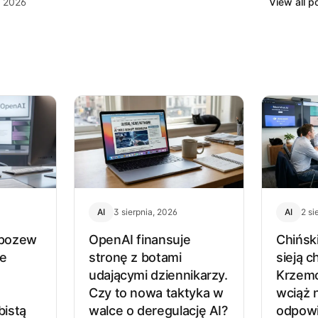
, 2026
View all 
AI
3 sierpnia, 2026
AI
2 si
 pozew
OpenAI finansuje
Chińsk
ce
stronę z botami
sieją c
udającymi dziennikarzy.
Krzemo
Czy to nowa taktyka w
wciąż 
bistą
walce o deregulację AI?
odpowi