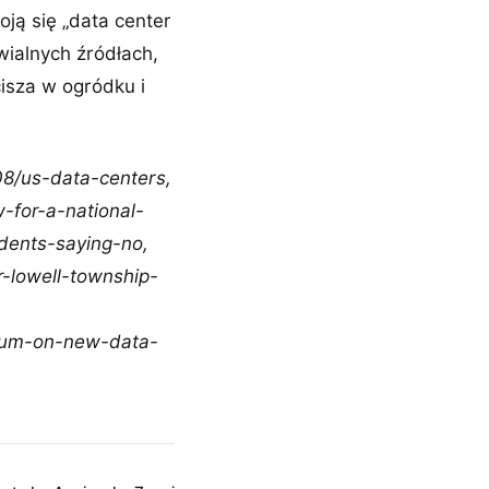
oją się „data center
wialnych źródłach,
cisza w ogródku i
08/us-data-centers,
w-for-a-national-
dents-saying-no,
-lowell-township-
rium-on-new-data-