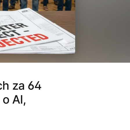
ch za 64
o AI,