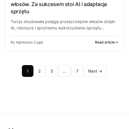
włosów. Za sukcesem stoi AI i adaptacja
sprzętu
Turcja zbudowała potęgę przeszczepów włosów dzięki
AI, robotyce i sprytnemu wykorzystaniu sprzętu
medycznego. Sprawdzamy, jak to działa.
By Agnieszka Zugaj
Read article
1
2
3
...
7
Next →