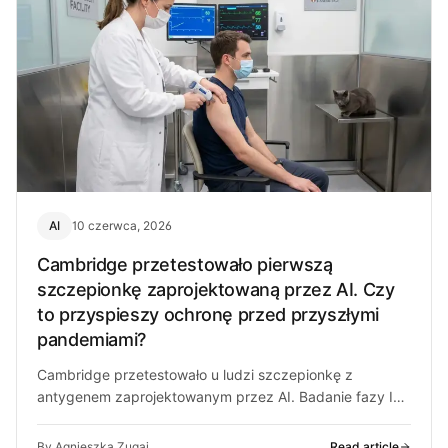
AI
10 czerwca, 2026
Cambridge przetestowało pierwszą
szczepionkę zaprojektowaną przez AI. Czy
to przyspieszy ochronę przed przyszłymi
pandemiami?
Cambridge przetestowało u ludzi szczepionkę z
antygenem zaprojektowanym przez AI. Badanie fazy I
pokazało bezpieczeństwo, ale skuteczność to wciąż
otwarte…
By Agnieszka Zugaj
Read article