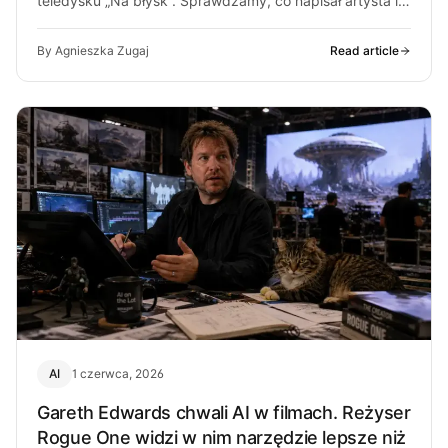
teledysku „Na błysk”. Sprawdzamy, co napisał artysta i
skąd bierze się krytyka.
By Agnieszka Zugaj
Read article
AI
1 czerwca, 2026
Gareth Edwards chwali AI w filmach. Reżyser
Rogue One widzi w nim narzędzie lepsze niż