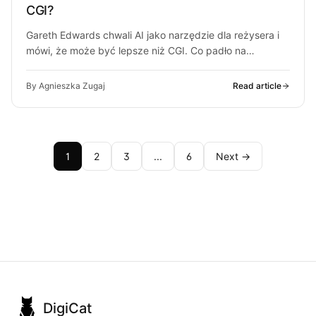
CGI?
Gareth Edwards chwali AI jako narzędzie dla reżysera i
mówi, że może być lepsze niż CGI. Co padło na
Amazon…
By Agnieszka Zugaj
Read article
1
2
3
...
6
Next →
DigiCat