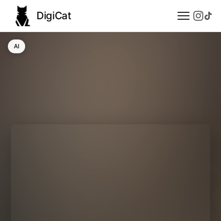
DigiCat
AI
AI
Technologie
Nauka
Modele językowe
Społeczeństwo