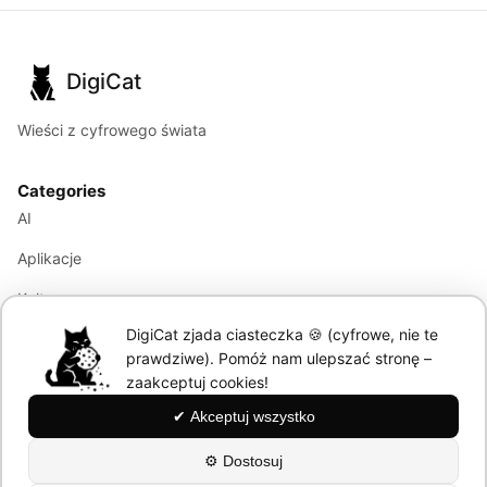
DigiCat
Wieści z cyfrowego świata
Categories
AI
Aplikacje
Kultura
DigiCat zjada ciasteczka 🍪 (cyfrowe, nie te
Marketing
prawdziwe). Pomóż nam ulepszać stronę –
Modele językowe
zaakceptuj cookies!
✔ Akceptuj wszystko
Information
⚙ Dostosuj
About