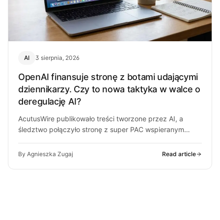
AI
3 sierpnia, 2026
OpenAI finansuje stronę z botami udającymi
dziennikarzy. Czy to nowa taktyka w walce o
deregulację AI?
AcutusWire publikowało treści tworzone przez AI, a
śledztwo połączyło stronę z super PAC wspieranym
przez ludzi OpenAI. O co chodzi…
By Agnieszka Zugaj
Read article