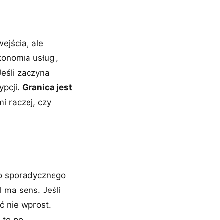
ejścia, ale
konomia usługi,
Jeśli zaczyna
ypcji.
Granica jest
i raczej, czy
 do sporadycznego
 ma sens. Jeśli
ć nie wprost.
 to po