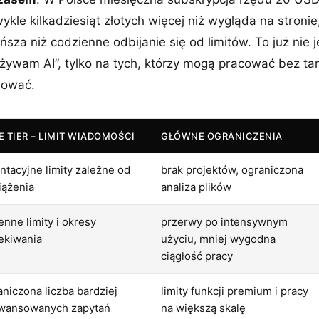
kle kilkadziesiąt złotych więcej niż wygląda na stronie,
ńsza niż codzienne odbijanie się od limitów. To już nie j
żywam AI”, tylko na tych, którzy mogą pracować bez tarci
nować.
E TIER – LIMIT WIADOMOŚCI
GŁÓWNE OGRANICZENIA
entacyjne limity zależne od
brak projektów, ograniczona
iążenia
analiza plików
enne limity i okresy
przerwy po intensywnym
ekiwania
użyciu, mniej wygodna
ciągłość pracy
aniczona liczba bardziej
limity funkcji premium i pracy
wansowanych zapytań
na większą skalę