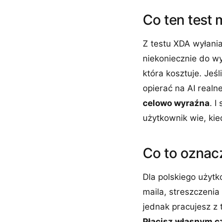
Co ten test
Z testu XDA wyłania
niekoniecznie do wy
która kosztuje. Jeśl
opierać na AI realn
celowo wyraźna
. I
użytkownik wie, kied
Co to oznac
Dla polskiego użytk
maila, streszczenia
jednak pracujesz z 
Płacisz własnym 