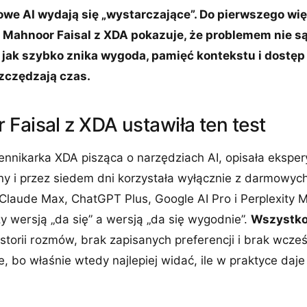
we AI wydają się „wystarczające”. Do pierwszego wi
 Mahnoor Faisal z XDA pokazuje, że problemem nie są 
, jak szybko znika wygoda, pamięć kontekstu i dostęp 
zczędzają czas.
Faisal z XDA ustawiła ten test
ennikarka XDA pisząca o narzędziach AI, opisała ekspe
any i przez siedem dni korzystała wyłącznie z darmowyc
Claude Max, ChatGPT Plus, Google AI Pro i Perplexity 
y wersją „da się” a wersją „da się wygodnie”.
Wszystko
storii rozmów, brak zapisanych preferencji i brak wcze
, bo właśnie wtedy najlepiej widać, ile w praktyce daje 