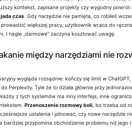
dłuższy kontekst, zapisane projekty czy wygodny powrót
zjada czas
. Gdy narzędzie nie pamięta, co robiłeś wcześ
prowadzić większej pracy, użytkownik wraca do ręczne
mi. I nagle „darmowe” zaczyna kosztować uwagę.
akanie między narzędziami nie roz
aryjny wygląda rozsądnie: kończy się limit w ChatGPT,
do Perplexity. Tyle że to działa głównie przy jednorazo
 każdy z tych systemów ma inny interfejs, inne ogranicz
ontekstem.
Przenoszenie rozmowy boli
, bo trzeba od 
cześniejsze ustalenia i pilnować, czy nowe narzędzie n
ja bardziej przypomina obchodzenie problemu niż jego 