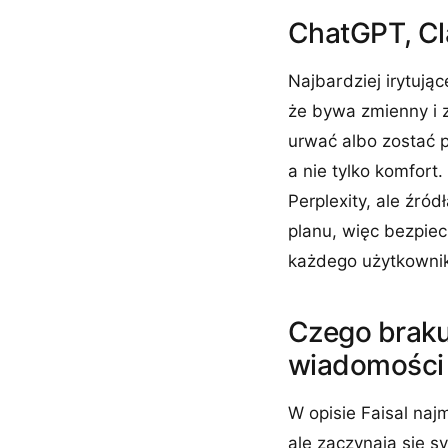
ChatGPT, Cla
Najbardziej irytując
że bywa zmienny i 
urwać albo zostać 
a nie tylko komfort
Perplexity, ale źród
planu, więc bezpiec
każdego użytkowni
Czego braku
wiadomości
W opisie Faisal na
ale zaczynają się 