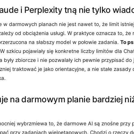
ude i Perplexity tną nie tylko wia
e w darmowych planach nie jest nawet to, że limit istniej
zależy od obciążenia usługi. W praktyce oznacza to, ż
przerzucona na słabszy model w połowie zadania.
To ps
. W szkicu pojawiały się konkretne liczby limitów dla Ch
ła były zbiorcze i nie pozwalały ich pewnie przypisać do
zniej traktować je jako orientacyjne, a nie stałe zasad
ka.
je na darmowym planie bardziej n
jmocniej wybrzmiewa to, że darmowe AI są znośne przy p
sypać przy zadaniach wieloetapowych. Chodzi o rzeczy 