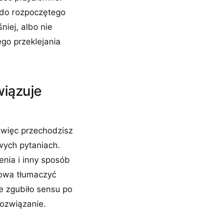
 do rozpoczętego
niej, albo nie
go przeklejania
wiązuje
 więc przechodzisz
wych pytaniach.
enia i inny sposób
nowa tłumaczyć
ie zgubiło sensu po
rozwiązanie.