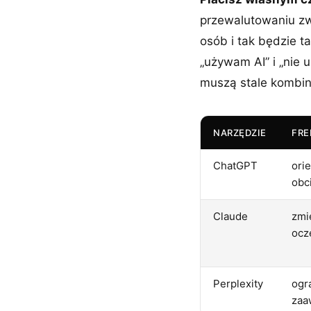
przewalutowaniu zwy
osób i tak będzie ta
„używam AI” i „nie u
muszą stale kombi
NARZĘDZIE
FRE
ChatGPT
ori
obc
Claude
zmi
ocz
Perplexity
ogr
zaa