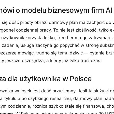
 mówi o modelu biznesowym firm AI
 się dość prosty obraz: darmowy plan ma zachęcić do w
godnej codziennej pracy. To nie jest złośliwość, tylko e
i użytkownik korzysta lekko, free tier ma go zatrzymać. 
e zadania, usługa zaczyna go popychać w stronę subskr
 szczerze mówiąc, trudno się temu dziwić — pytanie brzm
y jeszcze oszczędza, a kiedy już tylko traci czas.
za dla użytkownika w Polsce
ownika wniosek jest dość przyziemny. Jeśli AI służy ci
 artykułu albo szybkiego researchu, darmowy plan nadal
tym codziennie, różnica szybko staje się finansowa, cho
czasem
. W Polsce miesięczna subskrypcja rzędu 20 USD