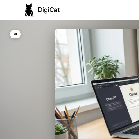
DigiCat
AI