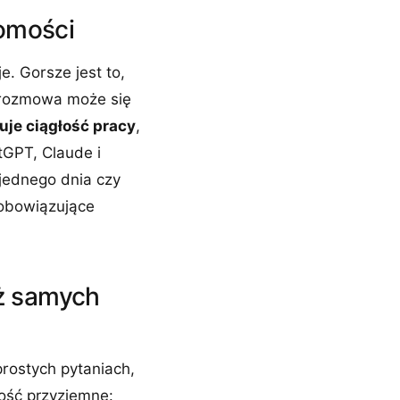
domości
e. Gorsze jest to,
e rozmowa może się
uje ciągłość pracy
,
atGPT, Claude i
 jednego dnia czy
y obowiązujące
iż samych
rostych pytaniach,
dość przyziemne: