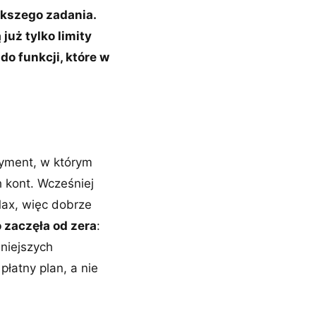
ększego zadania.
już tylko limity
do funkcji, które w
ryment, w którym
h kont. Wcześniej
Max, więc dobrze
 zaczęła od zera
:
śniejszych
płatny plan, a nie