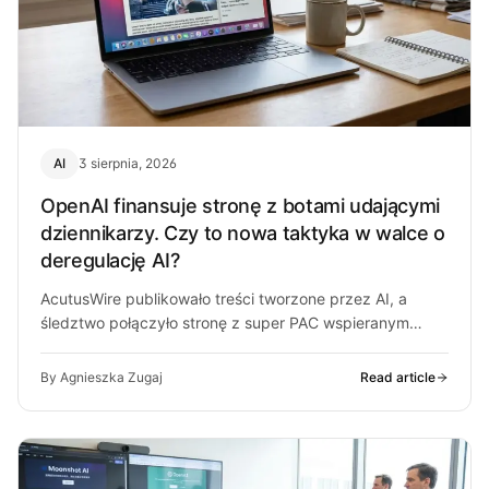
AI
3 sierpnia, 2026
OpenAI finansuje stronę z botami udającymi
dziennikarzy. Czy to nowa taktyka w walce o
deregulację AI?
AcutusWire publikowało treści tworzone przez AI, a
śledztwo połączyło stronę z super PAC wspieranym
przez ludzi OpenAI. O co chodzi…
By Agnieszka Zugaj
Read article