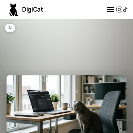
DigiCat
AI
AI
Technologie
Nauka
Modele językowe
Społeczeństwo