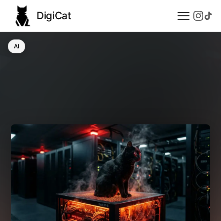
DigiCat
AI
AI
Technologie
Nauka
Modele językowe
Społeczeństwo