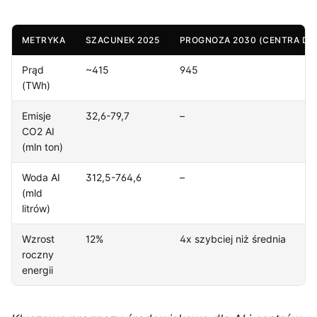
METRYKA
SZACUNEK 2025
PROGNOZA 2030 (CENTRA DA
Prąd
~415
945
(TWh)
Emisje
32,6-79,7
–
CO2 AI
(mln ton)
Woda AI
312,5-764,6
–
(mld
litrów)
Wzrost
12%
4x szybciej niż średnia
roczny
energii