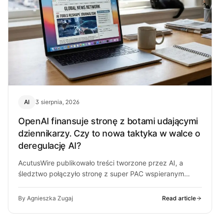
AI
3 sierpnia, 2026
OpenAI finansuje stronę z botami udającymi
dziennikarzy. Czy to nowa taktyka w walce o
deregulację AI?
AcutusWire publikowało treści tworzone przez AI, a
śledztwo połączyło stronę z super PAC wspieranym
przez ludzi OpenAI. O co chodzi…
By Agnieszka Zugaj
Read article