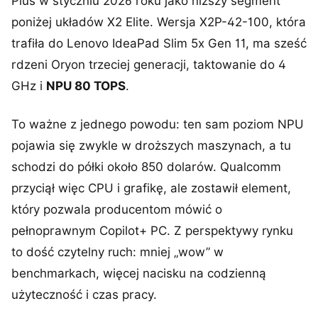
Plus w styczniu 2026 roku jako niższy segment
poniżej układów X2 Elite. Wersja X2P-42-100, która
trafiła do Lenovo IdeaPad Slim 5x Gen 11, ma sześć
rdzeni Oryon trzeciej generacji, taktowanie do 4
GHz i
NPU 80 TOPS
.
To ważne z jednego powodu: ten sam poziom NPU
pojawia się zwykle w droższych maszynach, a tu
schodzi do półki około 850 dolarów. Qualcomm
przyciął więc CPU i grafikę, ale zostawił element,
który pozwala producentom mówić o
pełnoprawnym Copilot+ PC. Z perspektywy rynku
to dość czytelny ruch: mniej „wow” w
benchmarkach, więcej nacisku na codzienną
użyteczność i czas pracy.