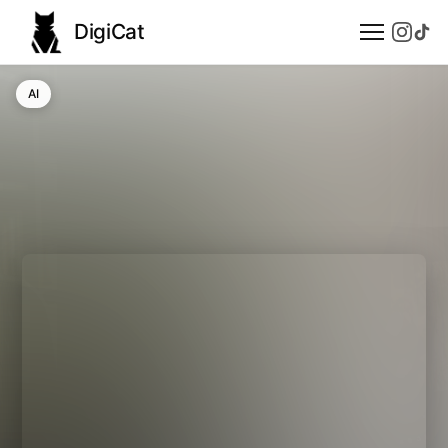
DigiCat
AI
AI
Technologie
Nauka
Modele językowe
Społeczeństwo