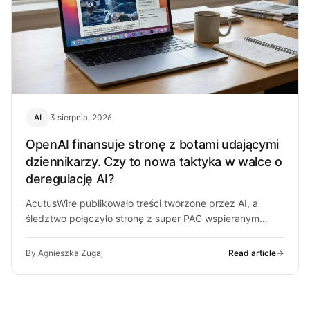
AI
3 sierpnia, 2026
OpenAI finansuje stronę z botami udającymi
dziennikarzy. Czy to nowa taktyka w walce o
deregulację AI?
AcutusWire publikowało treści tworzone przez AI, a
śledztwo połączyło stronę z super PAC wspieranym
przez ludzi OpenAI. O co chodzi…
By Agnieszka Zugaj
Read article