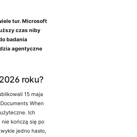
ele tur. Microsoft
uższy czas niby
do badania
ędzia agentyczne
 2026 roku?
ublikowali 15 maja
r Documents When
zużyteczne. Ich
 nie kończą się po
zwykle jedno hasło,