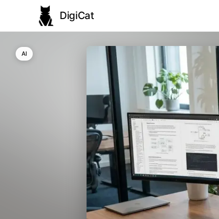
DigiCat
AI