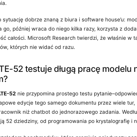
ia.
 sytuację dobrze znaną z biura i software house’u: mod
go, później wraca do niego kilka razy, korzysta z doda
ć całości. Microsoft Research twierdzi, że właśnie w t
ów, których nie widać od razu.
E-52 testuje długą pracę modelu 
m?
TE-52
nie przypomina prostego testu pytanie–odpowi
powe edycje tego samego dokumentu przez wiele tur, 
pracownik niż chatbot do jednorazowego zadania. Wedł
ą 52 dziedziny, od programowania po krystalografię i 