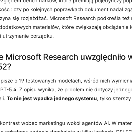
 względem benchmarków, które premiują pojedynczy pop
jakości: czy po kolejnych poprawkach dokument nadal z
yna się rozjeżdżać. Microsoft Research podkreśla też r
 dodatkowych materiałów, które zwiększają obciążenie k
i utrzymanie porządku.
e Microsoft Research uwzględniło 
52?
 pisze o 19 testowanych modelach, wśród nich wymienia
GPT-5.4. Z opisu wynika, że problem nie dotyczy jedneg
li.
To nie jest wpadka jednego systemu
, tylko szerszy
 kontrast wobec marketingu wokół agentów AI. W mater