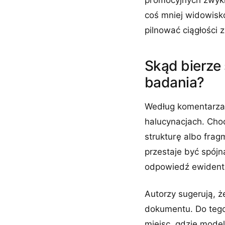
promocyjnych zwyk
coś mniej widowisko
pilnować ciągłości 
Skąd bierze
badania?
Według komentarza 
halucynacjach. Chod
strukturę albo frag
przestaje być spójn
odpowiedź ewidentn
Autorzy sugerują, ż
dokumentu. Do tego 
miejsc, gdzie mode