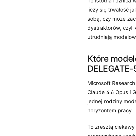
To istotna różnica
liczy się trwałość 
sobą, czy może zacz
dystraktorów, czyli
utrudniają modelow
Które model
DELEGATE-
Microsoft Research
Claude 4.6 Opus i 
jednej rodziny mode
horyzontem pracy.
To zresztą ciekawy