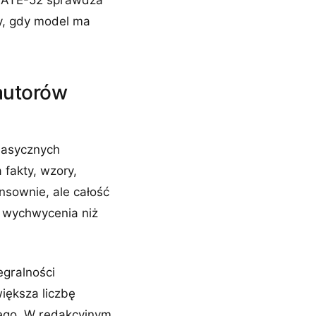
EGATE-52 sprawdza
dy, gdy model ma
autorów
lasycznych
 fakty, wzory,
nsownie, ale całość
o wychwycenia niż
egralności
iększa liczbę
ego. W redakcyjnym