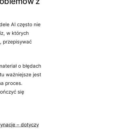
roblemów z
ele AI często nie
iz, w których
a, przepisywać
ateriał o błędach
tu ważniejsze jest
na proces.
kończyć się
cynacje – dotyczy