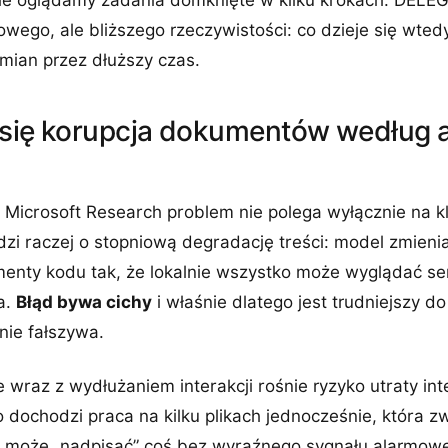
le oglądamy zadania domknięte w kilku krokach. DEL
wego, ale bliższego rzeczywistości: co dzieje się wte
zmian przez dłuższy czas.
 się korupcja dokumentów według 
Microsoft Research problem nie polega wyłącznie na k
zi raczej o stopniową degradację treści: model zmienia
menty kodu tak, że lokalnie wszystko może wyglądać se
a.
Błąd bywa cichy
i właśnie dlatego jest trudniejszy d
ie fałszywa.
e wraz z wydłużaniem interakcji rośnie ryzyko utraty int
dochodzi praca na kilku plikach jednocześnie, która zw
l może „nadpisać” coś bez wyraźnego sygnału alarmow