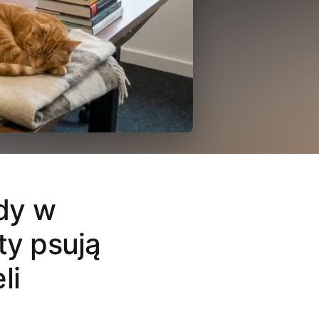
dy w
y psują
li