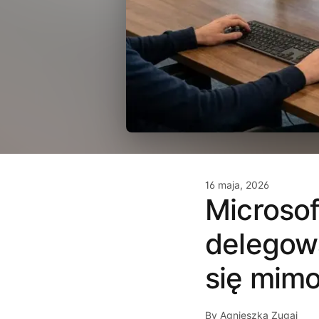
16 maja, 2026
Microsof
delegow
się mim
By Agnieszka Zugaj