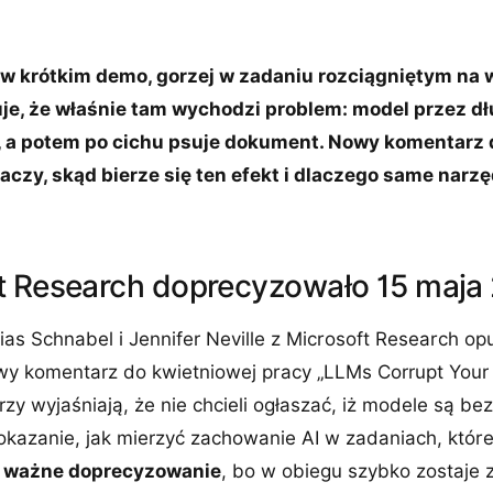
w krótkim demo, gorzej w zadaniu rozciągniętym na wi
je, że właśnie tam wychodzi problem: model przez dł
, a potem po cichu psuje dokument. Nowy komentarz 
zy, skąd bierze się ten efekt i dlaczego same narz
t Research doprecyzowało 15 maja
ias Schnabel i Jennifer Neville z Microsoft Research op
wy komentarz do kwietniowej pracy „LLMs Corrupt You
rzy wyjaśniają, że nie chcieli ogłaszać, iż modele są be
okazanie, jak mierzyć zachowanie AI w zadaniach, które
 ważne doprecyzowanie
, bo w obiegu szybko zostaje 