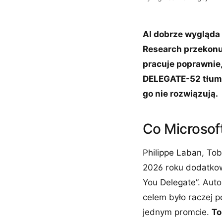
AI dobrze wygląda 
Research przekonu
pracuje poprawnie
DELEGATE-52 tłumac
go nie rozwiązują.
Co Microsof
Philippe Laban, Tob
2026 roku dodatko
You Delegate”. Auto
celem było raczej p
jednym promcie.
To