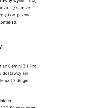
rawny wynik. Tutaj
gadza się sam ze
olę tzw. plików-
ontekstu i
w
jąc Gemini 3.1 Pro,
o dostawcy ani
 kłopot z długim
iałach