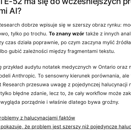
E-52 ma się do wcześniejszych p
mi AI?
esearch dobrze wpisuje się w szerszy obraz rynku: mod
o, tylko po trochu.
To znany wzór
także z innych anal
zy czas działa poprawnie, po czym zaczyna mylić źródł
lbo gubić zależności między fragmentami tekstu.
ię przykład audytu notatek medycznych w Ontario oraz m
deli Anthropic. To sensowny kierunek porównania, ale 
ft Research przesuwa uwagę z pojedynczej halucynacji 
tylko błędne zdanie, lecz to, że cały workflow może za
wygląda porządnie i właśnie dlatego bywa groźny.
oblemy z halucynacjami faktów
pokazuje, że problem jest szerszy niż pojedyncze halu