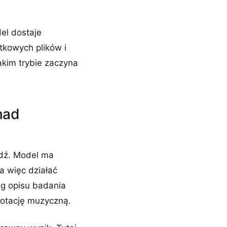
el dostaje
tkowych plików i
akim trybie zaczyna
nad
edź. Model ma
a więc działać
ug opisu badania
notację muzyczną.