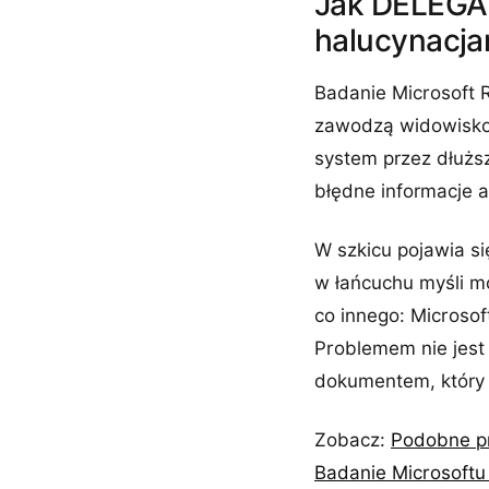
Jak DELEGAT
halucynacja
Badanie Microsoft R
zawodzą widowiskow
system przez dłużs
błędne informacje a
W szkicu pojawia s
w łańcuchu myśli mo
co innego: Microso
Problemem nie jest 
dokumentem, który 
Zobacz:
Podobne pr
Badanie Microsoftu 