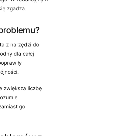
się zgadza.
 problemu?
ta z narzędzi do
odny dla całej
poprawiły
ójności.
e zwiększa liczbę
zrozumie
zamiast go