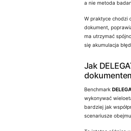
a nie metoda badan
W praktyce chodzi o
dokument, poprawia 
ma utrzymać spójnoś
się akumulacja błęd
Jak DELEGAT
dokumente
Benchmark
DELEGA
wykonywać wieloeta
bardziej jak współ
scenariusze obejmuj