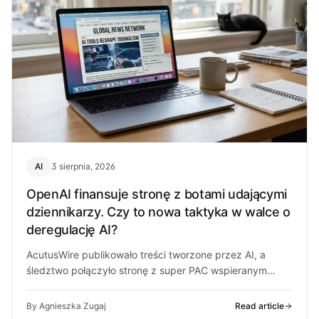
AI
3 sierpnia, 2026
OpenAI finansuje stronę z botami udającymi
dziennikarzy. Czy to nowa taktyka w walce o
deregulację AI?
AcutusWire publikowało treści tworzone przez AI, a
śledztwo połączyło stronę z super PAC wspieranym
przez ludzi OpenAI. O co chodzi…
By Agnieszka Zugaj
Read article