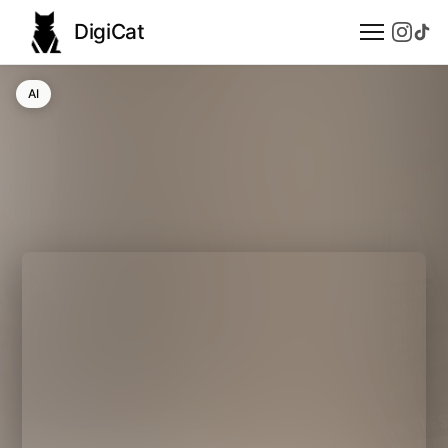
DigiCat
AI
AI
Technologie
Nauka
Modele językowe
Społeczeństwo