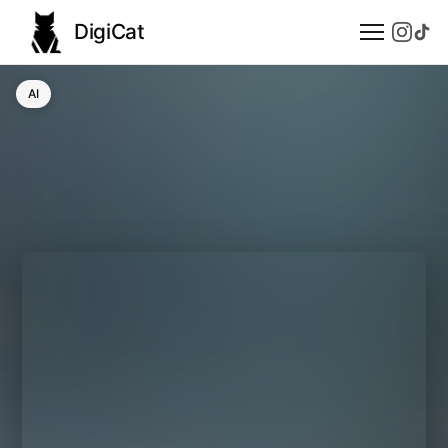
DigiCat
AI
AI
Technologie
Nauka
Modele językowe
Społeczeństwo