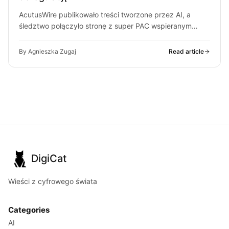
AcutusWire publikowało treści tworzone przez AI, a
śledztwo połączyło stronę z super PAC wspieranym
przez ludzi OpenAI. O co chodzi…
By Agnieszka Zugaj
Read article
DigiCat
Wieści z cyfrowego świata
Categories
AI