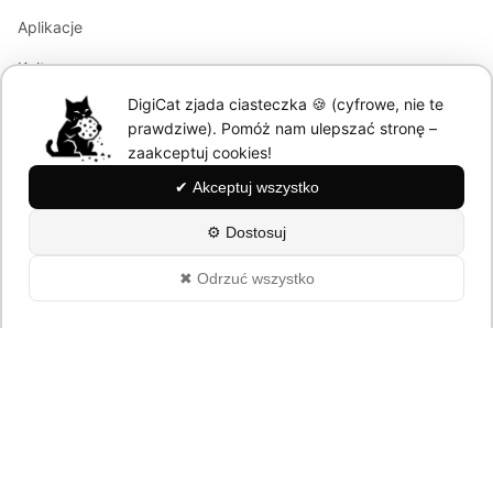
Aplikacje
Kultura
DigiCat zjada ciasteczka 🍪 (cyfrowe, nie te
Marketing
prawdziwe). Pomóż nam ulepszać stronę –
Modele językowe
zaakceptuj cookies!
✔ Akceptuj wszystko
Information
⚙ Dostosuj
About
✖ Odrzuć wszystko
Polityka Prywatności
© 2026 DigiCat. All rights reserved.
Powered by cats and AI