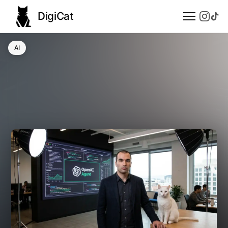
DigiCat
AI
AI
Technologie
Nauka
Modele językowe
Społeczeństwo