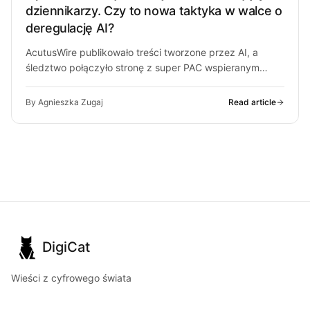
dziennikarzy. Czy to nowa taktyka w walce o
deregulację AI?
AcutusWire publikowało treści tworzone przez AI, a
śledztwo połączyło stronę z super PAC wspieranym
przez ludzi OpenAI. O co chodzi…
By Agnieszka Zugaj
Read article
DigiCat
Wieści z cyfrowego świata