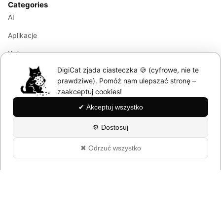
Categories
AI
Aplikacje
Kultura
DigiCat zjada ciasteczka 🍪 (cyfrowe, nie te
Marketing
prawdziwe). Pomóż nam ulepszać stronę –
Modele językowe
zaakceptuj cookies!
✔ Akceptuj wszystko
Information
⚙ Dostosuj
About
✖ Odrzuć wszystko
Polityka Prywatności
© 2026 DigiCat. All rights reserved.