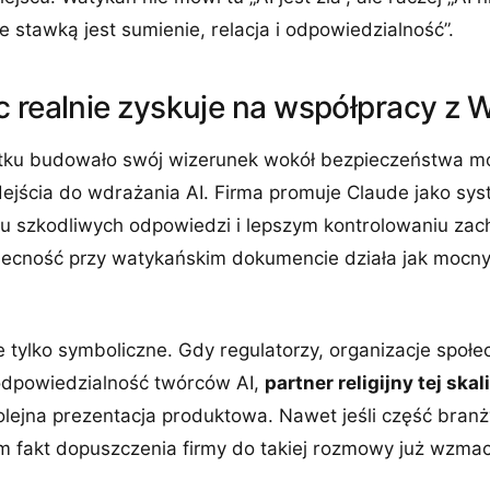
e stawką jest sumienie, relacja i odpowiedzialność”.
c realnie zyskuje na współpracy z
tku budowało swój wizerunek wokół bezpieczeństwa mo
dejścia do wdrażania AI. Firma promuje Claude jako sy
iu szkodliwych odpowiedzi i lepszym kontrolowaniu za
becność przy watykańskim dokumencie działa jak mocn
 tylko symboliczne. Gdy regulatorzy, organizacje społe
 odpowiedzialność twórców AI,
partner religijny tej skali
olejna prezentacja produktowa. Nawet jeśli część branż
m fakt dopuszczenia firmy do takiej rozmowy już wzmacn