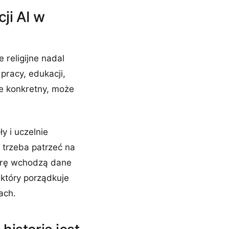
ji AI w
 religijne nadal
pracy, edukacji,
ie konkretny, może
y i uczelnie
 trzeba patrzeć na
 grę wchodzą dane
 który porządkuje
ach.