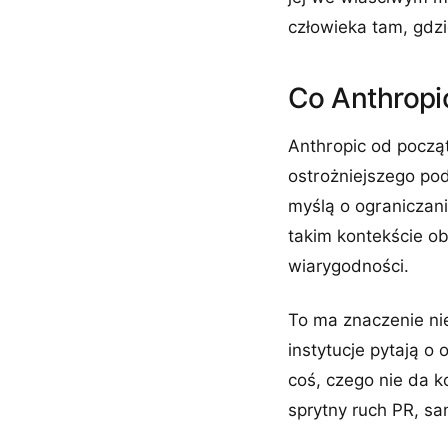
człowieka tam, gdzi
Co Anthropi
Anthropic od począ
ostrożniejszego po
myślą o ograniczan
takim kontekście o
wiarygodności.
To ma znaczenie nie
instytucje pytają o
coś, czego nie da k
sprytny ruch PR, sa