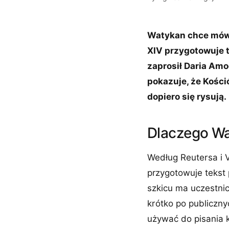
Watykan chce mówić
XIV przygotowuje t
zaprosił Daria Amo
pokazuje, że Kości
dopiero się rysują.
Dlaczego Wa
Według Reutersa i 
przygotowuje tekst 
szkicu ma uczestnic
krótko po publiczn
używać do pisania 