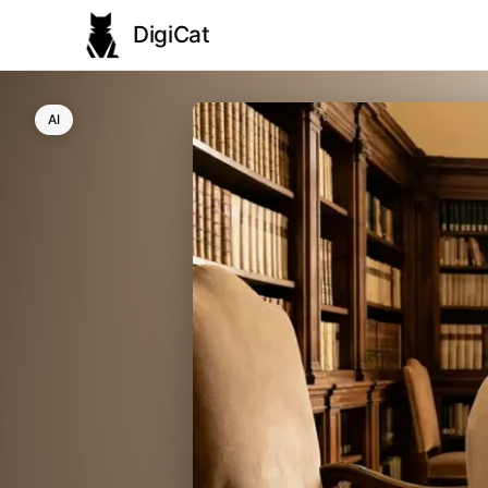
DigiCat
AI