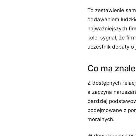
To zestawienie samo
oddawaniem ludzkie
najważniejszych fir
kolei sygnał, że fir
uczestnik debaty o 
Co ma znaleź
Z dostępnych relacj
a zaczyna naruszani
bardziej podstawow
podejmowane z pomo
moralnych.
W doniesieniach pra