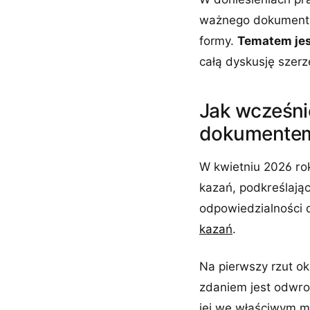
ważnego dokumentu 
formy.
Tematem jes
całą dyskusję szerz
Jak wcześni
dokumente
W kwietniu 2026 rok
kazań, podkreślając
odpowiedzialności
kazań
.
Na pierwszy rzut o
zdaniem jest odwro
jej we właściwym mi