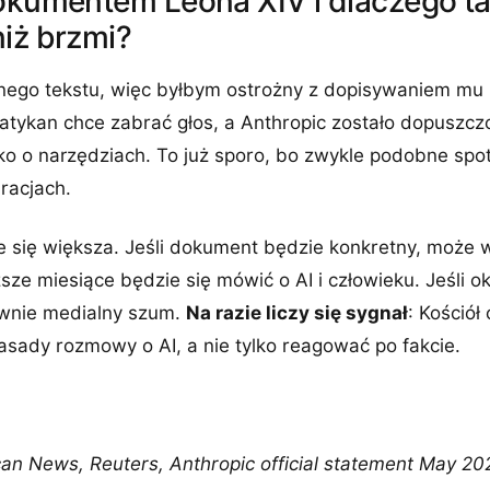
okumentem Leona XIV i dlaczego ta h
niż brzmi?
nego tekstu, więc byłbym ostrożny z dopisywaniem mu h
atykan chce zabrać głos, a Anthropic zostało dopuszc
lko o narzędziach. To już sporo, bo zwykle podobne spo
racjach.
e się większa. Jeśli dokument będzie konkretny, może 
sze miesiące będzie się mówić o AI i człowieku. Jeśli ok
ównie medialny szum.
Na razie liczy się sygnał
: Kościół
sady rozmowy o AI, a nie tylko reagować po fakcie.
can News, Reuters, Anthropic official statement May 2