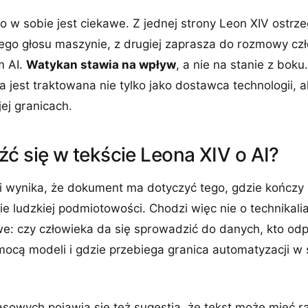
 w sobie jest ciekawe. Z jednej strony Leon XIV ostrz
go głosu maszynie, z drugiej zaprasza do rozmowy czło
m AI.
Watykan stawia na wpływ
, a nie na stanie z boku
ma jest traktowana nie tylko jako dostawca technologii, a
jej granicach.
ć się w tekście Leona XIV o AI?
i wynika, że dokument ma dotyczyć tego, gdzie kończy 
e ludzkiej podmiotowości. Chodzi więc nie o technikalia
e: czy człowieka da się sprowadzić do danych, kto od
cą modeli i gdzie przebiega granica automatyzacji w
sowych pojawia się też sugestia, że tekst może mieć r