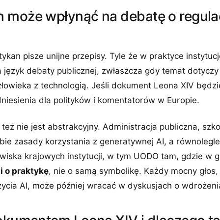
 może wpłynąć na debatę o regulac
ykan pisze unijne przepisy. Tyle że w praktyce instytucje
 język debaty publicznej, zwłaszcza gdy temat dotyczy 
 człowieka z technologią. Jeśli dokument Leona XIV będz
niesienia dla polityków i komentatorów w Europie.
eż nie jest abstrakcyjny. Administracja publiczna, szkoł
bie zasady korzystania z generatywnej AI, a równolegle
nowiska krajowych instytucji, w tym UODO tam, gdzie w
i o praktykę
, nie o samą symbolikę. Każdy mocny głos,
życia AI, może później wracać w dyskusjach o wdrożeni