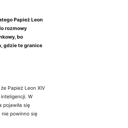
latego Papież Leon
 do rozmowy
unkowy, bo
, gdzie te granice
 że Papież Leon XIV
nteligencji. W
 pojawiła się
 nie powinno się