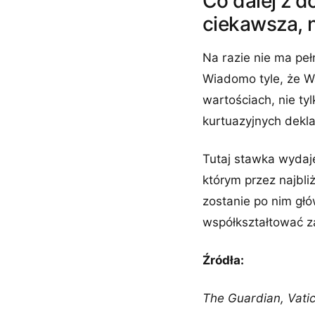
Co dalej z d
ciekawsza, 
Na razie nie ma peł
Wiadomo tyle, że W
wartościach, nie ty
kurtuazyjnych dekla
Tutaj stawka wydaj
którym przez najbliż
zostanie po nim gł
współkształtować za
Źródła:
The Guardian, Vati