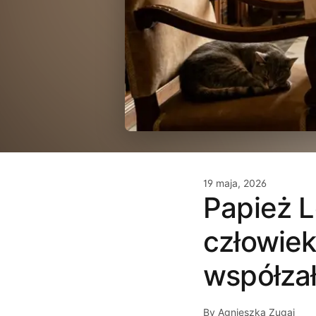
19 maja, 2026
Papież L
człowiek
współzał
By Agnieszka Zugaj