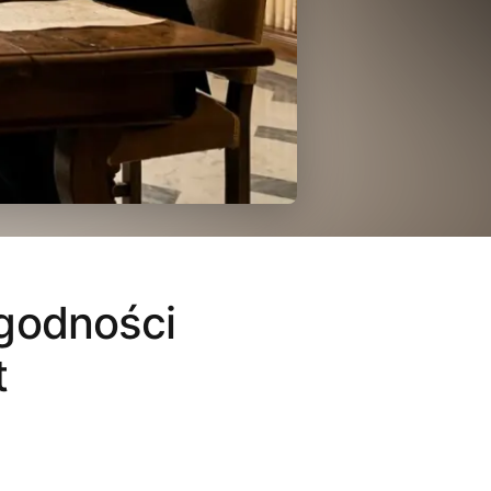
 godności
t