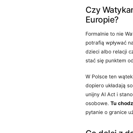
Czy Watykan
Europie?
Formalnie to nie Wat
potrafią wpływać na
dzieci albo relacji
stać się punktem od
W Polsce ten wątek t
dopiero układają so
unijny AI Act i sta
osobowe.
Tu chodz
pytanie o granice u