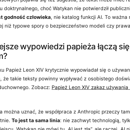
doktrynalnego, choć Watykan nie potwierdził publiczni
t godność człowieka
, nie katalog funkcji AI. To ważna
ej niż typowe spory o bezpieczeństwo modeli czy prawa
ejsze wypowiedzi papieża łączą si
m?
u Papież Leon XIV krytycznie wypowiadał się o używani
, że takie teksty powinny wypływać z osobistego doświ
 duchownego. Zobacz:
Papież Leon XIV zakaz używania 
ka można uznać, że współpraca z Anthropic przeczy t
tnie.
To jest ta sama linia
: nie zachwyt technologią, ty
ejscu. Watykan nie mówi tu „AI jest zła”, ale raczej „A