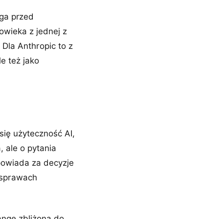
ega przed
wieka z jednej z
. Dla Anthropic to z
le też jako
się użyteczność AI,
, ale o pytania
powiada za decyzje
 sprawach
angę zbliżoną do