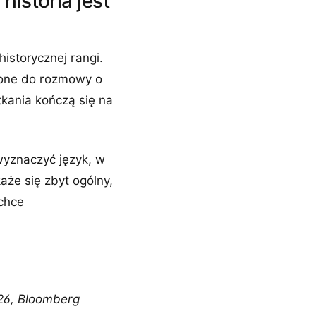
istoria jest
istorycznej rangi.
zone do rozmowy o
tkania kończą się na
wyznaczyć język, w
aże się zbyt ogólny,
 chce
026, Bloomberg