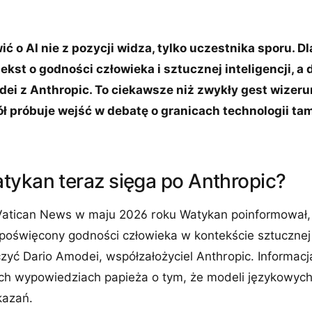
 o AI nie z pozycji widza, tylko uczestnika sporu. D
ekst o godności człowieka i sztucznej inteligencji, a
dei z Anthropic. To ciekawsze niż zwykły gest wizer
ół próbuje wejść w debatę o granicach technologii tam
tykan teraz sięga po Anthropic?
Vatican News w maju 2026 roku Watykan poinformował,
poświęcony godności człowieka w kontekście sztucznej i
zyć Dario Amodei, współzałożyciel Anthropic. Informacja
ych wypowiedziach papieża o tym, że modeli językowych
kazań.