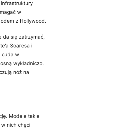
infrastruktury
pomagać w
rodem z Hollywood.
e da się zatrzymać,
te’a Soaresa i
ć cuda w
rosną wykładniczo,
poczują nóż na
ję. Modele takie
 w nich chęci