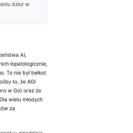
aniu dziur w
zeństwa AI,
ich łopatologicznie,
. To nie był bełkot
oćby to, że AGI
ero w Go) oraz że
 Dla wielu młodych
ntów za