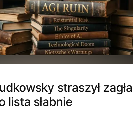
Yudkowsky straszył zagł
 lista słabnie