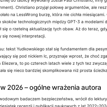
źniej do tablicy wywołany został Paul Christiano, inny g
nment). Christiano przyjął połowę argumentów, ale res
ołało na LessWrong burzę, która nie cichła miesiącami.
h skoków technologicznych między GPT-3 a modelami 
ił się o rzetelną aktualizację tych obaw. Aż do teraz, gd
się nowej interpretacji.
osu: tekst Yudkowskiego stał się fundamentem dla pesym
wający się pod nickiem lc, przyznaje wprost, że choć zg
 Eliezera, to po czterech latach wiele z tych tez zwycza
ła się nieco bardziej skomplikowana niż prosta ścieżka
 w 2026 – ogólne wrażenia autora
 zawodowym badaczem bezpieczeństwa, wrócił do lektury
iesiątek recenzji i publikacji naukowych z lat 2022–2