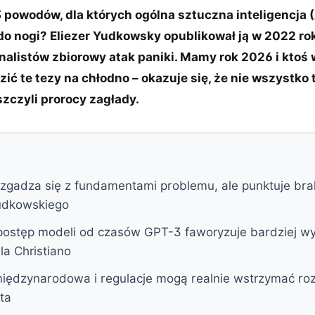
3 powodów, dla których ogólna sztuczna inteligencja 
o nogi? Eliezer Yudkowsky opublikował ją w 2022 ro
nalistów zbiorowy atak paniki. Mamy rok 2026 i ktoś
ić te tezy na chłodno – okazuje się, że nie wszystko
szczyli prorocy zagłady.
 zgadza się z fundamentami problemu, ale punktuje bra
Yudkowskiego
postęp modeli od czasów GPT-3 faworyzuje bardziej 
a Christiano
iędzynarodowa i regulacje mogą realnie wstrzymać ro
ta