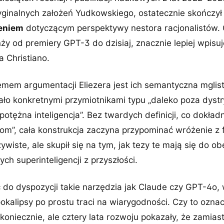
yginalnych założeń Yudkowskiego, ostatecznie skończył
eniem
dotyczącym perspektywy nestora racjonalistów. O
nży od premiery GPT-3 do dzisiaj, znacznie lepiej wpisu
a Christiano.
mem argumentacji Eliezera jest ich semantyczna mglist
ało konkretnymi przymiotnikami typu „daleko poza dyst
potężna inteligencja”. Bez twardych definicji, co dokład
iom”, cała konstrukcja zaczyna przypominać wróżenie z 
ywiste, ale skupił się na tym, jak tezy te mają się do o
ych superinteligencji z przyszłości.
do dyspozycji takie narzędzia jak Claude czy GPT-4o, 
okalipsy po prostu traci na wiarygodności. Czy to ozn
koniecznie, ale cztery lata rozwoju pokazały, że zamia