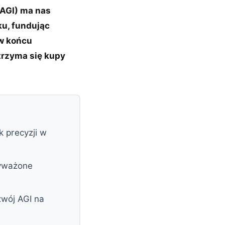
(AGI) ma nas
ku, fundując
 w końcu
 trzyma się kupy
k precyzji w
wyważone
zwój AGI na