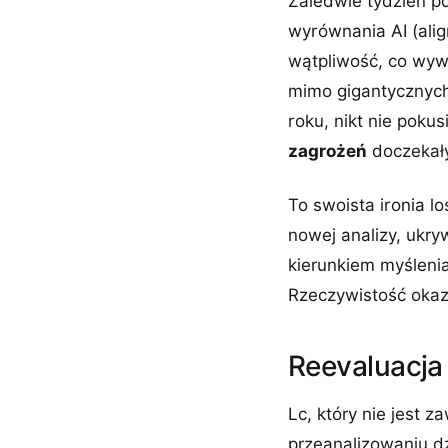
Zaledwie tydzień pó
wyrównania AI (alig
wątpliwość, co wyw
mimo gigantycznyc
roku, nikt nie pokus
zagrożeń
doczekały 
To swoista ironia l
nowej analizy, ukry
kierunkiem myślenia
Rzeczywistość okaza
Reevaluacja
Lc, który nie jest
przeanalizowaniu dz