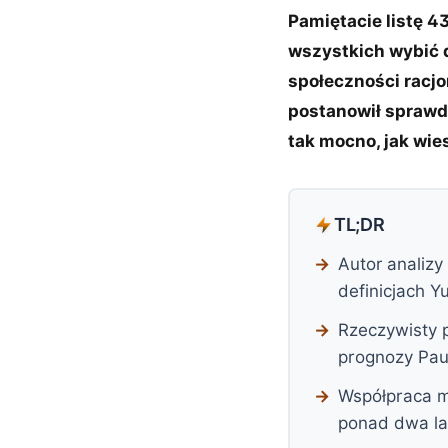
Pamiętacie listę 4
wszystkich wybić d
społeczności racjo
postanowił sprawdz
tak mocno, jak wie
TL;DR
Autor analizy
definicjach 
Rzeczywisty 
prognozy Paul
Współpraca m
ponad dwa la