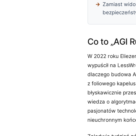
Zamiast wido
bezpieczeńst
Co to „AGI R
W 2022 roku Elieze
wypuścił na LessWro
dlaczego budowa AGI
z foliowego kapelu
błyskawicznie prze
wiedza o algorytma
pasjonatów technolo
nieuchronnym końc