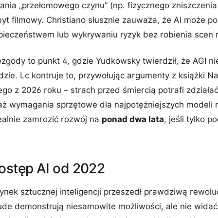
nia „przełomowego czynu” (np. fizycznego zniszczenia 
byt filmowy. Christiano słusznie zauważa, że AI może 
ieczeństwem lub wykrywaniu ryzyk bez robienia scen 
zgody to punkt 4, gdzie Yudkowsky twierdził, że AGI ni
dzie. Lc kontruje to, przywołując argumenty z książki Na
o z 2026 roku – strach przed śmiercią potrafi zdziała
aż wymagania sprzętowe dla najpotężniejszych modeli 
ealnie zamrozić rozwój na
ponad dwa lata
, jeśli tylko 
postęp AI od 2022
nek sztucznej inteligencji przeszedł prawdziwą rewoluc
ude demonstrują niesamowite możliwości, ale nie widać