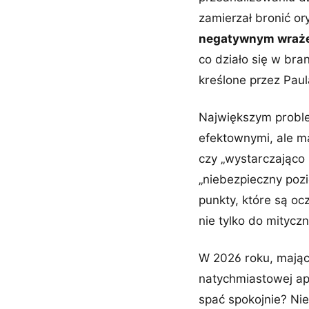
zamierzał bronić or
negatywnym wraż
co działo się w bra
kreślone przez Paul
Największym proble
efektownymi, ale m
czy „wystarczająco 
„niebezpieczny poz
punkty, które są ocz
nie tylko do mityczn
W 2026 roku, mając 
natychmiastowej ap
spać spokojnie? Nie