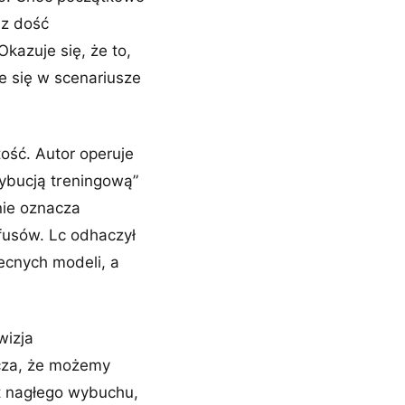
 z dość
kazuje się, że to,
je się w scenariusze
ość. Autor operuje
rybucją treningową”
nie oznacza
fusów. Lc odhaczył
becnych modeli, a
wizja
acza, że możemy
st nagłego wybuchu,