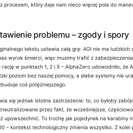
z procesem, który daje nam nieco więcej pola do manew
tawienie problemu – zgody i spory
ginalnego tekstu ustawia całą grę: AGI nie ma ludzkich 
a nas wyrok śmierci, więc musimy trafić z zabezpieczeni
 rację w punktach 1, 2 i 5 – AlphaZero udowodniło, że AI
ki poziom bez naszej pomocy, a słabe systemy nie ura
zbuduje coś potężniejszego.
wia się jednak istotne zastrzeżenie: to, co byłoby zabó
neutralizowane przez fakt, że wcześniejsze, częściow
uż upowszechnić. To trochę jak pojedynek na karabiny
0 – kontekst technologiczny zmienia wszystko. Z kolei