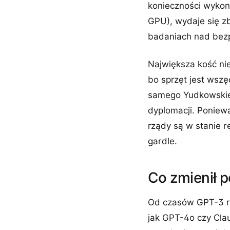
konieczności wykona
GPU), wydaje się z
badaniach nad bezp
Największa kość nie
bo sprzęt jest wszę
samego Yudkowskieg
dyplomacji. Poniew
rządy są w stanie r
gardle.
Co zmienił 
Od czasów GPT-3 ry
jak GPT-4o czy Cla