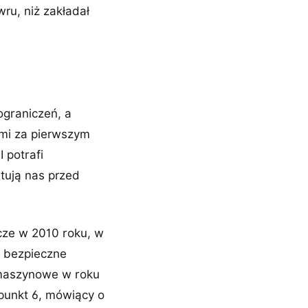
ru, niż zakładał
ograniczeń, a
ami za pierwszym
 potrafi
tują nas przed
jcze w 2010 roku, w
o bezpieczne
 maszynowe w roku
 punkt 6, mówiący o