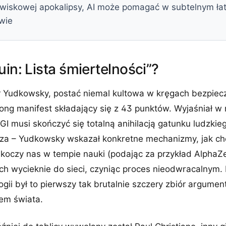
wiskowej apokalipsy, AI może pomagać w subtelnym łat
wie
uin: Lista śmiertelności”?
r Yudkowsky, postać niemal kultowa w kręgach bezpiec
ng manifest składający się z 43 punktów. Wyjaśniał w n
 musi skończyć się totalną anihilacją gatunku ludzkiego
sza – Yudkowsky wskazał konkretne mechanizmy, jak ch
skoczy nas w tempie nauki (podając za przykład AlphaZ
ch wycieknie do sieci, czyniąc proces nieodwracalnym.
gii był to pierwszy tak brutalnie szczery zbiór argume
em świata.