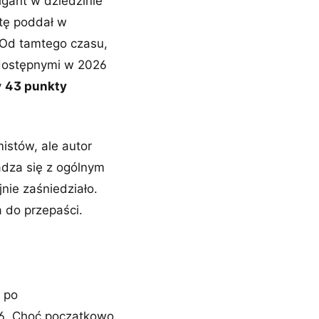
igant w dziedzinie
ztę poddał w
 Od tamtego czasu,
dostępnymi w 2026
y
43 punkty
istów, ale autor
adza się z ogólnym
jnie zaśniedziało.
 do przepaści.
 po
026. Choć początkowo