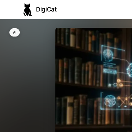
DigiCat
AI