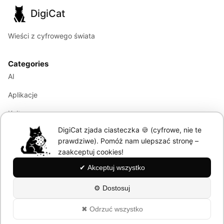
DigiCat
Wieści z cyfrowego świata
Categories
AI
Aplikacje
Kultura
DigiCat zjada ciasteczka 🍪 (cyfrowe, nie te
Marketing
prawdziwe). Pomóż nam ulepszać stronę –
Modele językowe
zaakceptuj cookies!
✔ Akceptuj wszystko
Information
⚙ Dostosuj
About
✖ Odrzuć wszystko
Polityka Prywatności