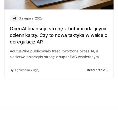
AI
3 sierpnia, 2026
OpenAI finansuje stronę z botami udającymi
dziennikarzy. Czy to nowa taktyka w walce o
deregulację AI?
AcutusWire publikowało treści tworzone przez AI, a
śledztwo połączyło stronę z super PAC wspieranym
przez ludzi OpenAI. O co chodzi…
By Agnieszka Zugaj
Read article