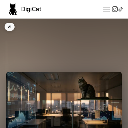
DigiCat
AI
AI
Technologie
Nauka
Modele językowe
Społeczeństwo