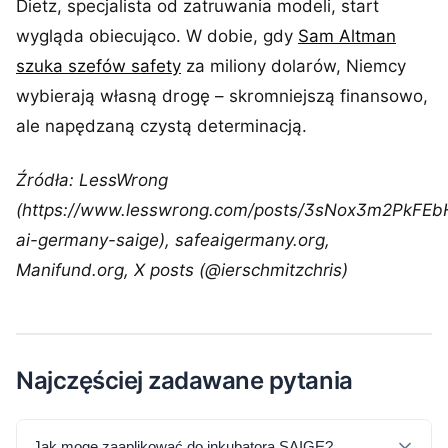
Dietz, specjalista od zatruwania modeli, start
wygląda obiecująco. W dobie, gdy
Sam Altman
szuka szefów safety
za miliony dolarów, Niemcy
wybierają własną drogę – skromniejszą finansowo,
ale napędzaną czystą determinacją.
Źródła: LessWrong
(https://www.lesswrong.com/posts/3sNox3m2PkFE
ai-germany-saige), safeaigermany.org,
Manifund.org, X posts (@ierschmitzchris)
Najczęściej zadawane pytania
Jak mogę zaaplikować do inkubatora SAIGE?