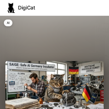
DigiCat
AI
AI
Technologie
Nauka
Modele językowe
Społeczeństwo