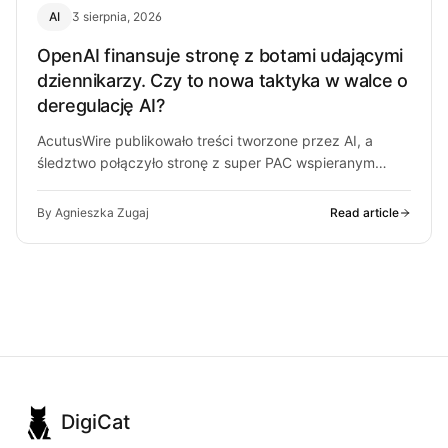
AI
3 sierpnia, 2026
OpenAI finansuje stronę z botami udającymi
dziennikarzy. Czy to nowa taktyka w walce o
deregulację AI?
AcutusWire publikowało treści tworzone przez AI, a
śledztwo połączyło stronę z super PAC wspieranym
przez ludzi OpenAI. O co chodzi…
By Agnieszka Zugaj
Read article
DigiCat