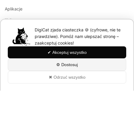
Aplikacje
Kultura
DigiCat zjada ciasteczka 🍪 (cyfrowe, nie te
Marketing
prawdziwe). Pomóż nam ulepszać stronę –
Modele językowe
zaakceptuj cookies!
✔ Akceptuj wszystko
Information
⚙ Dostosuj
About
✖ Odrzuć wszystko
Polityka Prywatności
© 2026 DigiCat. All rights reserved.
Powered by cats and AI