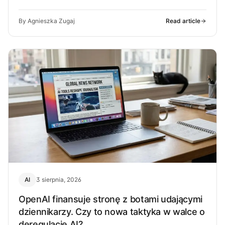
może z…
By Agnieszka Zugaj
Read article
AI
3 sierpnia, 2026
OpenAI finansuje stronę z botami udającymi
dziennikarzy. Czy to nowa taktyka w walce o
deregulację AI?