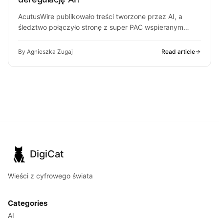
AcutusWire publikowało treści tworzone przez AI, a
śledztwo połączyło stronę z super PAC wspieranym
przez ludzi OpenAI. O co chodzi…
By Agnieszka Zugaj
Read article
DigiCat
Wieści z cyfrowego świata
Categories
AI