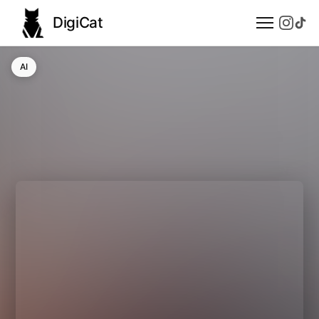
DigiCat
AI
AI
Technologie
Nauka
Modele językowe
Społeczeństwo