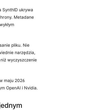
a SynthID ukrywa
hrony. Metadane
 zwykłym
anie pliku. Nie
wiednie narzędzia,
e niż wyczyszczenie
 w maju 2026
ym OpenAI i Nvidia.
 jednym