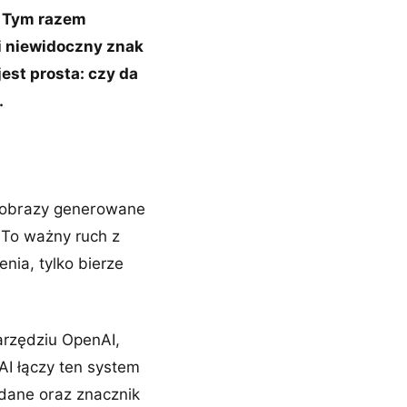
. Tym razem
i niewidoczny znak
est prosta: czy da
.
e obrazy generowane
 To ważny ruch z
nia, tylko bierze
arzędziu OpenAI,
AI łączy ten system
dane oraz znacznik