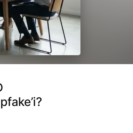
D
pfake’i?