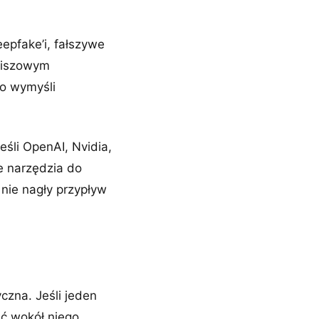
epfake’i, fałszywe
 niszowym
to wymyśli
śli OpenAI, Nvidia,
e narzędzia do
 nie nagły przypływ
czna. Jeśli jeden
ć wokół niego