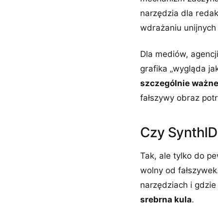
narzędzia dla redakc
wdrażaniu unijnych 
Dla mediów, agencji
grafika „wygląda j
szczególnie ważn
fałszywy obraz potr
Czy SynthID
Tak, ale tylko do pe
wolny od fałszywek.
narzędziach i gdzie
srebrna kula
.