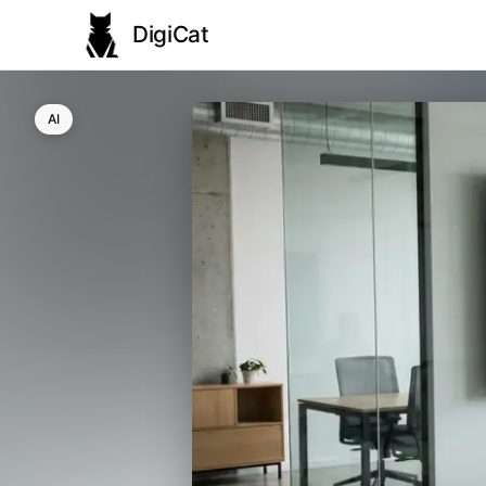
DigiCat
AI