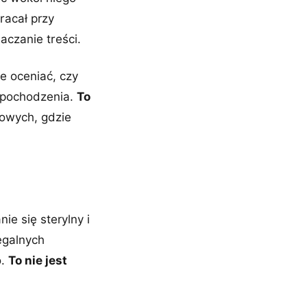
racał przy
aczanie treści.
e oceniać, czy
e pochodzenia.
To
kowych, gdzie
ie się sterylny i
egalnych
o.
To nie jest