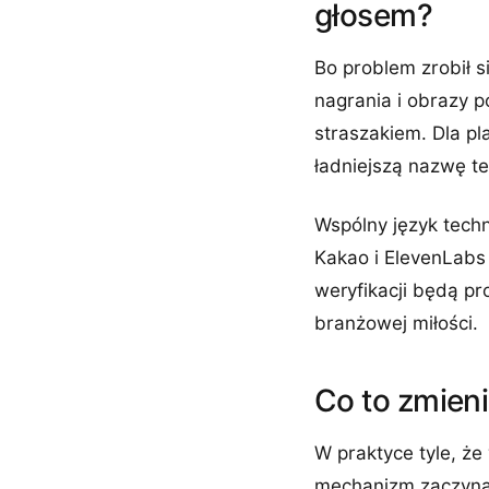
głosem?
Bo problem zrobił s
nagrania i obrazy 
straszakiem. Dla pla
ładniejszą nazwę tec
Wspólny język techn
Kakao i ElevenLabs
weryfikacji będą p
branżowej miłości.
Co to zmien
W praktyce tyle, że
mechanizm zaczyna 