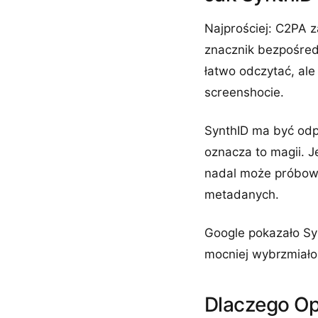
Najprościej: C2PA 
znacznik bezpośred
łatwo odczytać, ale
screenshocie.
SynthID ma być odpo
oznacza to magii. J
nadal może próbować
metadanych.
Google pokazało Sy
mocniej wybrzmiało,
Dlaczego Op