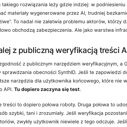
takiego rozwiązania leży gdzie indziej: w podniesieniu
znać materiały wygenerowane przez AI, trudniej bezkarn
iwe”. To nadal nie załatwia problemu aktorów, którzy d
elowo obchodzą zabezpieczenia. Ale jako warstwa infras
lej z publiczną weryfikacją treści A
godność z publicznym narzędziem weryfikacyjnym, a G
sprawdzania obecności SynthID. Jeśli te zapowiedzi do
ostsze narzędzia dla użytkownika końcowego, które nie
o API.
Tu dopiero zaczyna się test
.
 treści to dopiero połowa roboty. Druga połowa to udo
b szybki, tani i zrozumiały. Jeśli weryfikacja pozosta
toriów, zwykły użytkownik niewiele z tego odczuje. Jeśli