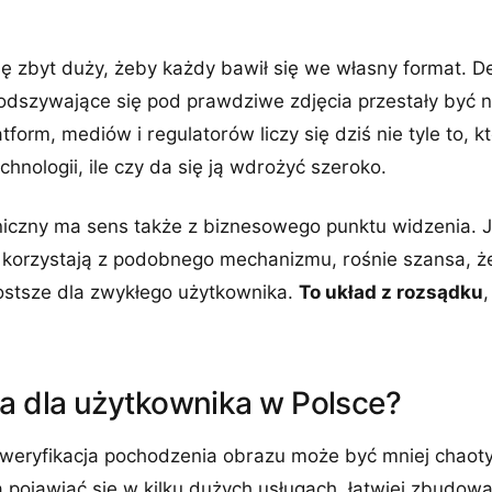
ię zbyt duży, żeby każdy bawił się we własny format. De
podszywające się pod prawdziwe zdjęcia przestały być
tform, mediów i regulatorów liczy się dziś nie tyle to, k
hnologii, ile czy da się ją wdrożyć szeroko.
iczny ma sens także z biznesowego punktu widzenia. Je
 korzystają z podobnego mechanizmu, rośnie szansa, ż
rostsze dla zwykłego użytkownika.
To układ z rozsądku
,
ia dla użytkownika w Polsce?
 weryfikacja pochodzenia obrazu może być mniej chaoty
pojawiać się w kilku dużych usługach, łatwiej zbudowa