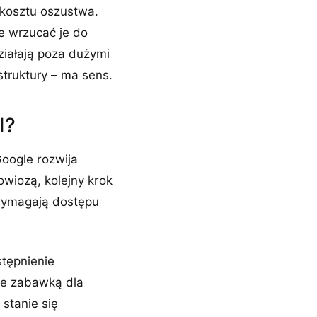
 kosztu oszustwa.
ie wrzucać je do
ziałają poza dużymi
truktury – ma sens.
I?
oogle rozwija
wiozą, kolejny krok
 wymagają dostępu
stępnienie
nie zabawką dla
 stanie się