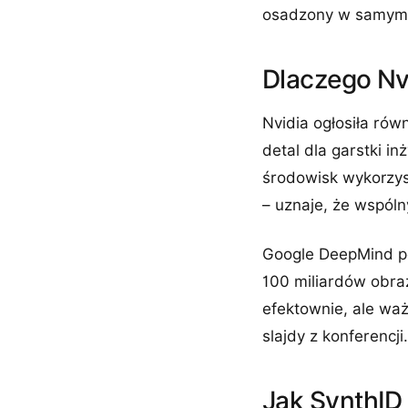
osadzony w samym 
Dlaczego Nv
Nvidia ogłosiła rów
detal dla garstki i
środowisk wykorzys
– uznaje, że wspól
Google DeepMind po
100 miliardów obra
efektownie, ale waż
slajdy z konferencji.
Jak SynthID 