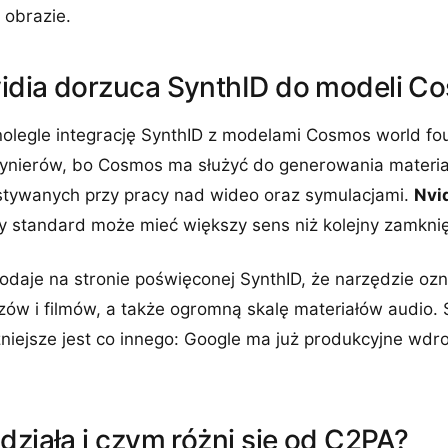
obrazie.
idia dorzuca SynthID do modeli C
nolegle integrację SynthID z modelami Cosmos world fou
nżynierów, bo Cosmos ma służyć do generowania materia
tywanych przy pracy nad wideo oraz symulacjami.
Nvid
ny standard może mieć większy sens niż kolejny zamkni
daje na stronie poświęconej SynthID, że narzędzie ozn
zów i filmów, a także ogromną skalę materiałów audio. 
niejsze jest co innego: Google ma już produkcyjne wdroż
działa i czym różni się od C2PA?