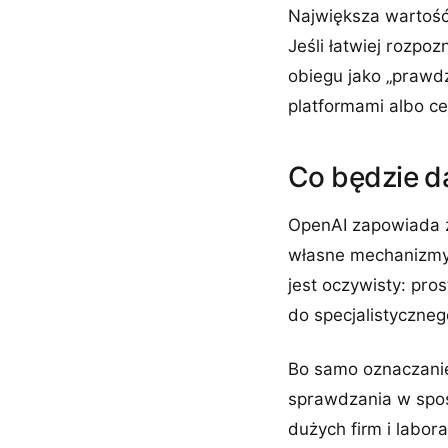
Największa wartość 
Jeśli łatwiej rozpo
obiegu jako „prawdz
platformami albo c
Co będzie da
OpenAI zapowiada z
własne mechanizmy 
jest oczywisty: pr
do specjalistyczneg
Bo samo oznaczanie
sprawdzania w sposó
dużych firm i labora