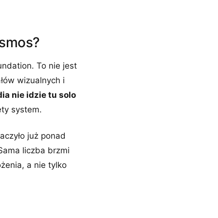
osmos?
ndation. To nie jest
łów wizualnych i
ia nie idzie tu solo
ęty system.
aczyło już ponad
Sama liczba brzmi
enia, a nie tylko