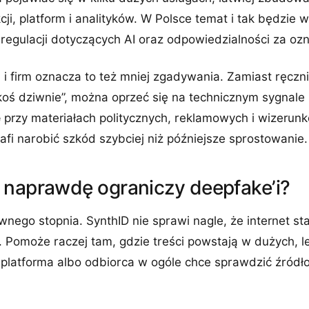
ji, platform i analityków. W Polsce temat i tak będzie w
regulacji dotyczących AI oraz odpowiedzialności za ozn
 i firm oznacza to też mniej zgadywania. Zamiast ręczni
akoś dziwnie”, można oprzeć się na technicznym sygnal
e
przy materiałach politycznych, reklamowych i wizerun
afi narobić szkód szybciej niż późniejsze sprostowanie.
 naprawdę ograniczy deepfake’i?
wnego stopnia. SynthID nie sprawi nagle, że internet stan
 Pomoże raczej tam, gdzie treści powstają w dużych, l
 platforma albo odbiorca w ogóle chce sprawdzić źródł