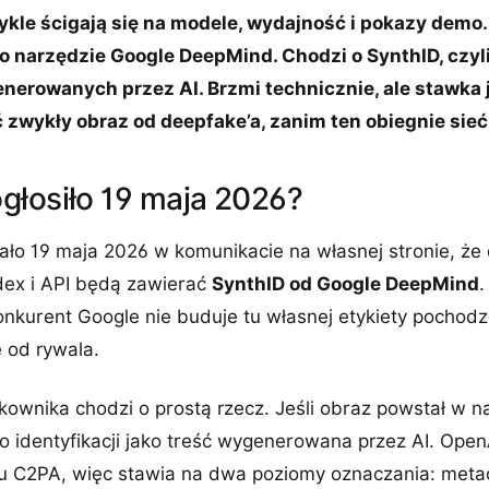
ykle ścigają się na modele, wydajność i pokazy demo
o narzędzie Google DeepMind. Chodzi o SynthID, czyl
enerowanych przez AI. Brzmi technicznie, ale stawka j
ć zwykły obraz od deepfake’a, zanim ten obiegnie sieć
głosiło 19 maja 2026?
ło 19 maja 2026 w komunikacie na własnej stronie, ż
ex i API będą zawierać
SynthID od Google DeepMind
.
kurent Google nie buduje tu własnej etykiety pochodze
 od rywala.
ownika chodzi o prostą rzecz. Jeśli obraz powstał w n
o identyfikacji jako treść wygenerowana przez AI. Open
u C2PA, więc stawia na dwa poziomy oznaczania: meta