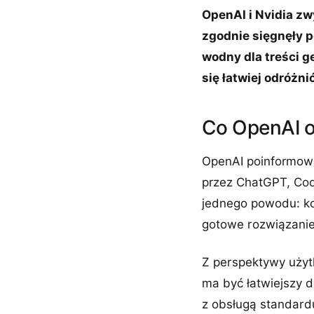
OpenAI i Nvidia zw
zgodnie sięgnęły p
wodny dla treści g
się łatwiej odróżni
Co OpenAI o
OpenAI poinformowa
przez ChatGPT, Cod
jednego powodu: kon
gotowe rozwiązanie
Z perspektywy użytk
ma być łatwiejszy d
z obsługą standard