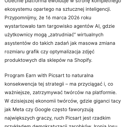
Obecnie platforma ewoluuje w stronę kompletnego
ekosystemu opartego na sztucznej inteligencji.
Przypomnijmy, że 16 marca 2026 roku
wystartowało tam targowisko agentów AI, gdzie
użytkownicy mogą „zatrudniać” wirtualnych
asystentów do takich zadań jak masowa zmiana
rozmiaru grafik czy optymalizacja zdjęć
produktowych dla sklepów na Shopify.
Program Earn with Picsart to naturalna
konsekwencja tej strategii – ma przyciągać i, co
ważniejsze, zatrzymywać twórców na platformie.
W dzisiejszej ekonomii twórców, gdzie giganci tacy
jak Meta czy Google często faworyzują
największych graczy, ruch Picsart jest rzadkim
przykładem demokratyzacji zarobków. Ironią losu