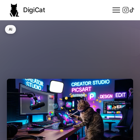
DigiCat
AI
AI
Technologie
Nauka
Modele językowe
Społeczeństwo