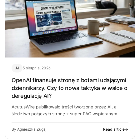
AI
3 sierpnia, 2026
OpenAI finansuje stronę z botami udającymi
dziennikarzy. Czy to nowa taktyka w walce o
deregulację AI?
AcutusWire publikowało treści tworzone przez AI, a
śledztwo połączyło stronę z super PAC wspieranym
przez ludzi OpenAI. O co chodzi…
By Agnieszka Zugaj
Read article