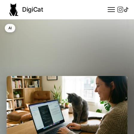
DigiCat
AI
AI
Technologie
Nauka
Modele językowe
Społeczeństwo