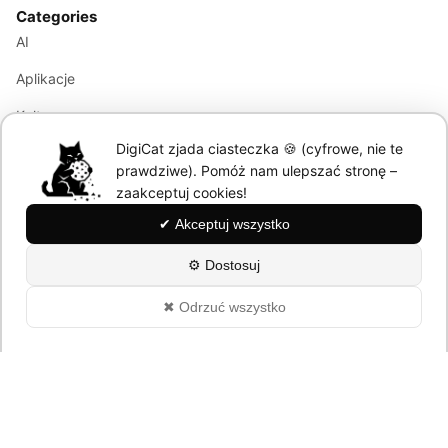
Categories
AI
Aplikacje
Kultura
DigiCat zjada ciasteczka 🍪 (cyfrowe, nie te
Marketing
prawdziwe). Pomóż nam ulepszać stronę –
Modele językowe
zaakceptuj cookies!
✔ Akceptuj wszystko
Information
⚙ Dostosuj
About
✖ Odrzuć wszystko
Polityka Prywatności
© 2026 DigiCat. All rights reserved.