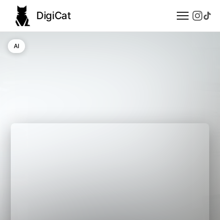
DigiCat
AI
AI
Technologie
Nauka
Modele językowe
Społeczeństwo