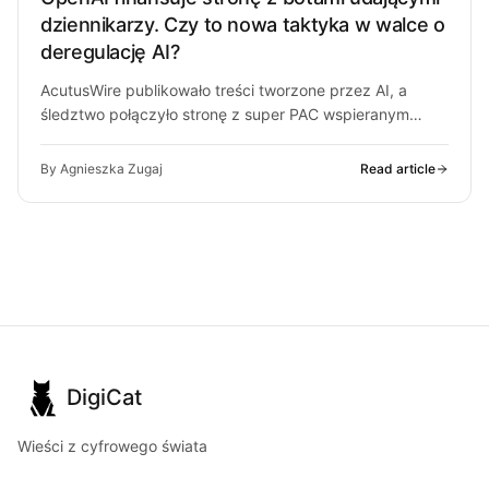
dziennikarzy. Czy to nowa taktyka w walce o
deregulację AI?
AcutusWire publikowało treści tworzone przez AI, a
śledztwo połączyło stronę z super PAC wspieranym
przez ludzi OpenAI. O co chodzi…
By Agnieszka Zugaj
Read article
DigiCat
Wieści z cyfrowego świata