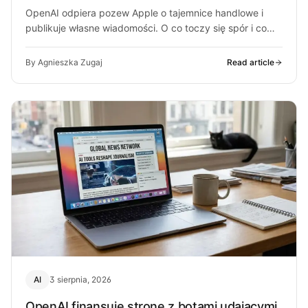
OpenAI odpiera pozew Apple o tajemnice handlowe i
publikuje własne wiadomości. O co toczy się spór i co
może z…
By Agnieszka Zugaj
Read article
AI
3 sierpnia, 2026
OpenAI finansuje stronę z botami udającymi