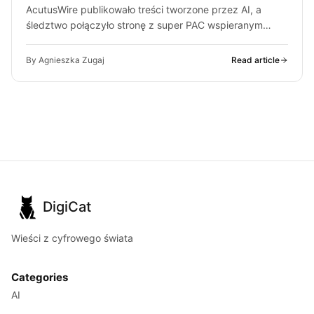
AcutusWire publikowało treści tworzone przez AI, a
śledztwo połączyło stronę z super PAC wspieranym
przez ludzi OpenAI. O co chodzi…
By Agnieszka Zugaj
Read article
DigiCat
Wieści z cyfrowego świata
Categories
AI