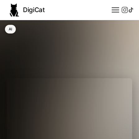
DigiCat
AI
AI
Technologie
Nauka
Modele językowe
Społeczeństwo