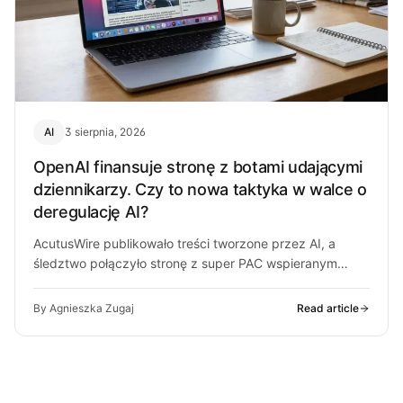
AI
3 sierpnia, 2026
OpenAI finansuje stronę z botami udającymi
dziennikarzy. Czy to nowa taktyka w walce o
deregulację AI?
AcutusWire publikowało treści tworzone przez AI, a
śledztwo połączyło stronę z super PAC wspieranym
przez ludzi OpenAI. O co chodzi…
By Agnieszka Zugaj
Read article