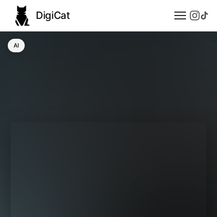
DigiCat
AI
AI
Technologie
Nauka
Modele językowe
Społeczeństwo