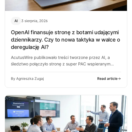
AI
3 sierpnia, 2026
OpenAI finansuje stronę z botami udającymi
dziennikarzy. Czy to nowa taktyka w walce o
deregulację AI?
AcutusWire publikowało treści tworzone przez AI, a
śledztwo połączyło stronę z super PAC wspieranym
przez ludzi OpenAI. O co chodzi…
By Agnieszka Zugaj
Read article