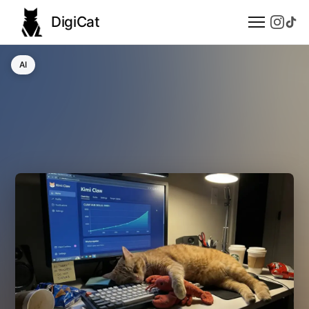
DigiCat
AI
AI
Technologie
Nauka
Modele językowe
Społeczeństwo