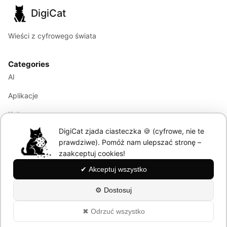
DigiCat
Wieści z cyfrowego świata
Categories
AI
Aplikacje
Kultura
DigiCat zjada ciasteczka 🍪 (cyfrowe, nie te
Marketing
prawdziwe). Pomóż nam ulepszać stronę –
Modele językowe
zaakceptuj cookies!
✔ Akceptuj wszystko
Information
⚙ Dostosuj
About
✖ Odrzuć wszystko
Polityka Prywatności