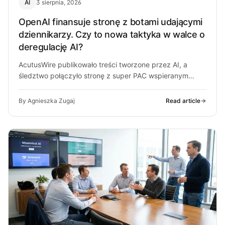
AI
3 sierpnia, 2026
OpenAI finansuje stronę z botami udającymi
dziennikarzy. Czy to nowa taktyka w walce o
deregulację AI?
AcutusWire publikowało treści tworzone przez AI, a
śledztwo połączyło stronę z super PAC wspieranym
przez ludzi OpenAI. O co chodzi…
By Agnieszka Zugaj
Read article