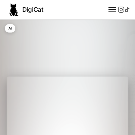
DigiCat
AI
AI
Technologie
Nauka
Modele językowe
Społeczeństwo