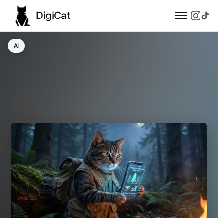
DigiCat
AI
AI
Technologie
Nauka
Modele językowe
Społeczeństwo