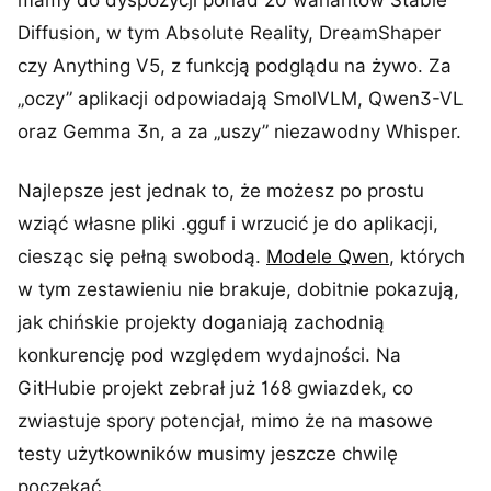
mamy do dyspozycji ponad 20 wariantów Stable
Diffusion, w tym Absolute Reality, DreamShaper
czy Anything V5, z funkcją podglądu na żywo. Za
„oczy” aplikacji odpowiadają SmolVLM, Qwen3-VL
oraz Gemma 3n, a za „uszy” niezawodny Whisper.
Najlepsze jest jednak to, że możesz po prostu
wziąć własne pliki .gguf i wrzucić je do aplikacji,
ciesząc się pełną swobodą.
Modele Qwen
, których
w tym zestawieniu nie brakuje, dobitnie pokazują,
jak chińskie projekty doganiają zachodnią
konkurencję pod względem wydajności. Na
GitHubie projekt zebrał już 168 gwiazdek, co
zwiastuje spory potencjał, mimo że na masowe
testy użytkowników musimy jeszcze chwilę
poczekać.