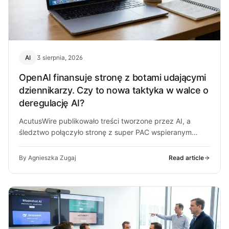
AI
3 sierpnia, 2026
OpenAI finansuje stronę z botami udającymi
dziennikarzy. Czy to nowa taktyka w walce o
deregulację AI?
AcutusWire publikowało treści tworzone przez AI, a
śledztwo połączyło stronę z super PAC wspieranym
przez ludzi OpenAI. O co chodzi…
By Agnieszka Zugaj
Read article