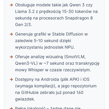
Obsługuje modele takie jak Qwen 3 czy
Llama 3.2 z prędkością 15-30 tokenów na
sekundę na procesorach Snapdragon 8
Gen 2/3.
Generuje grafiki w Stable Diffusion w
zaledwie 5-10 sekund dzięki
wykorzystaniu jednostek NPU.
Oferuje analizę wizualną (SmolVLM,
Qwen3-VL) w ~7 sekund oraz transkrypcję
mowy Whisper w czasie rzeczywistym.
Dostępny na Androida (plik APK) i iOS
(wymaga kompilacji), a jego repozytorium
na GitHubie zebrało już ponad 160
gwiazdek.
Pełna lokalność – żadne dane nie