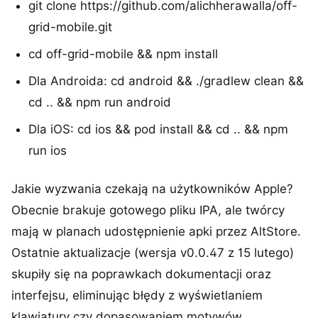
git clone https://github.com/alichherawalla/off-
grid-mobile.git
cd off-grid-mobile && npm install
Dla Androida: cd android && ./gradlew clean &&
cd .. && npm run android
Dla iOS: cd ios && pod install && cd .. && npm
run ios
Jakie wyzwania czekają na użytkowników Apple?
Obecnie brakuje gotowego pliku IPA, ale twórcy
mają w planach udostępnienie apki przez AltStore.
Ostatnie aktualizacje (wersja v0.0.47 z 15 lutego)
skupiły się na poprawkach dokumentacji oraz
interfejsu, eliminując błędy z wyświetlaniem
klawiatury czy dopasowaniem motywów