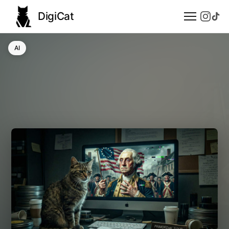
DigiCat
AI
AI
Technologie
Nauka
Modele językowe
Społeczeństwo