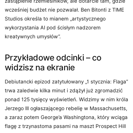
zastąpienie rzemieślników, ale dotarcie tam, gdzie
wcześniej budżet nie pozwalał. Ben Bitonti z TIME
Studios określa to mianem „artystycznego
wykorzystania AI pod ścisłym nadzorem
kreatywnych umysłów”.
Przykładowe odcinki – co
widzisz na ekranie
Debiutancki epizod zatytułowany „1 stycznia: Flaga”
trwa zaledwie kilka minut i zdążył już zgromadzić
ponad 125 tysięcy wyświetleń. Widzimy w nim króla
Jerzego III ogłaszającego rebelię w Massachusetts,
a zaraz potem George’a Washingtona, który wciąga
flagę z trzynastoma pasami na maszt Prospect Hill