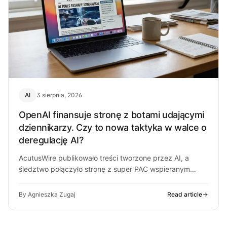
AI
3 sierpnia, 2026
OpenAI finansuje stronę z botami udającymi
dziennikarzy. Czy to nowa taktyka w walce o
deregulację AI?
AcutusWire publikowało treści tworzone przez AI, a
śledztwo połączyło stronę z super PAC wspieranym
przez ludzi OpenAI. O co chodzi…
By Agnieszka Zugaj
Read article