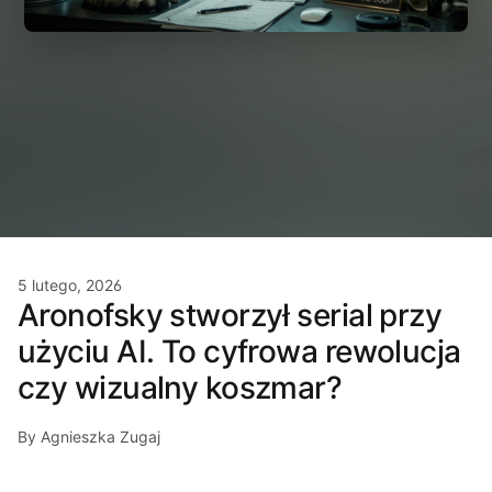
5 lutego, 2026
Aronofsky stworzył serial przy
użyciu AI. To cyfrowa rewolucja
czy wizualny koszmar?
By Agnieszka Zugaj