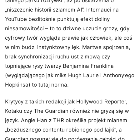
taniego parku rozrywki”, aż po oskarżenia o
„niszczenie historii szlamem AI”. Internauci na
YouTube bezlitośnie punktują efekt doliny
niesamowitości – to to dziwne uczucie grozy, gdy
cyfrowy twór wygląda prawie jak człowiek, ale coś
w nim budzi instynktowny lęk. Martwe spojrzenia,
brak synchronizacji ruchu ust z mową czy
topniejące rysy twarzy Benjamina Franklina
(wyglądającego jak miks Hugh Laurie i Anthony’ego
Hopkinsa) to tutaj norma.
Krytycy z takich redakcji jak Hollywood Reporter,
Kotaku czy The Guardian również nie gryzą się w
język. Angie Han z THR określiła projekt mianem
„bezdusznego contentu robionego pod lajki”, a
Guardian posunął się do porównania całości do