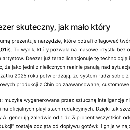
zer skuteczny, jak mało który
dumą prezentuje narzędzie, które potrafi oflagować tw
0,01%
. To wynik, który pozwala na masowe czystki bez 
artystów. Deezer już teraz licencjonuje tę technologi
, że jako jedni z nielicznych realnie panują nad sytuacj
ątku 2025 roku potwierdzają, że system radzi sobie 
sowych produkcji z Chin po zaawansowane, customowe
sta: muzyka wygenerowana przez sztuczną inteligencję 
na oficjalnych playlistach redakcyjnych. Dzięki tak s
 AI generują zaledwie od 1 do 3 procent wszystkich od
odukcji” zostaje odcięta od dopływu gotówki i gnije w na