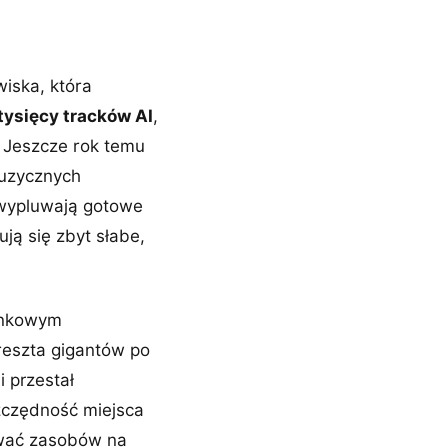
wiska, która
tysięcy tracków AI
,
. Jeszcze rok temu
 muzycznych
 wypluwają gotowe
ją się zbyt słabe,
rynkowym
 reszta gigantów po
i przestał
szczędność miejsca
ować zasobów na