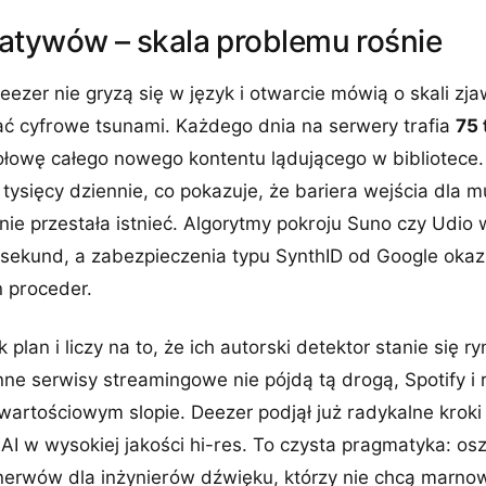
atywów – skala problemu rośnie
ezer nie gryzą się w język i otwarcie mówią o skali zja
ć cyfrowe tsunami. Każdego dnia na serwery trafia
75 
połowę całego nowego kontentu lądującego w bibliotece
10 tysięcy dziennie, co pokazuje, że bariera wejścia dla
ie przestała istnieć. Algorytmy pokroju Suno czy Udio
sekund, a zabezpieczenia typu SynthID od Google okazu
 proceder.
plan i liczy na to, że ich autorski detektor stanie się 
nne serwisy streamingowe nie pójdą tą drogą, Spotify i
artościowym slopie. Deezer podjął już radykalne kroki 
AI w wysokiej jakości hi-res. To czysta pragmatyka: o
 nerwów dla inżynierów dźwięku, którzy nie chcą marn