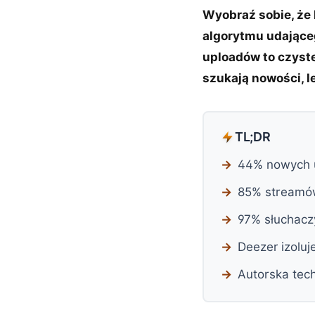
Wyobraź sobie, że 
algorytmu udająceg
uploadów to czyste
szukają nowości, l
TL;DR
44% nowych u
85% streamów
97% słuchaczy
Deezer izoluj
Autorska tech