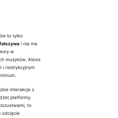
w to tylko
 fałszywa
i nie ma
twory w
ch muzyków. Alexis
i i restrykcyjnym
minimum.
zkie interakcje z
dżet platformy
 oszustwami, to
e odcięcie