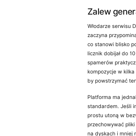
Zalew gener
Włodarze serwisu De
zaczyna przypomina
co stanowi blisko 
licznik dobijał do 
spamerów praktyczn
kompozycje w kilka 
by powstrzymać ten
Platforma ma jednak 
standardem. Jeśli i
prostu utoną w bezw
przechowywać pliki 
na dyskach i mniej