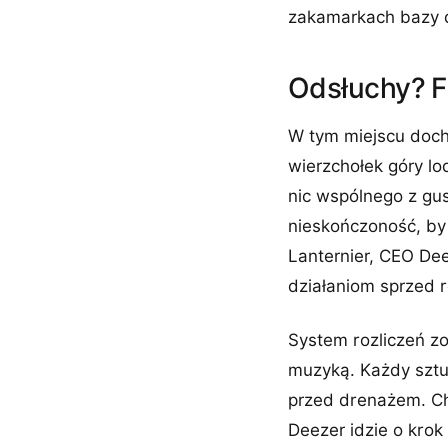
zakamarkach bazy d
Odsłuchy? F
W tym miejscu doch
wierzchołek góry lo
nic wspólnego z gu
nieskończoność, by
Lanternier, CEO Dee
działaniom sprzed 
System rozliczeń zos
muzyką. Każdy sztu
przed drenażem. Ch
Deezer idzie o krok