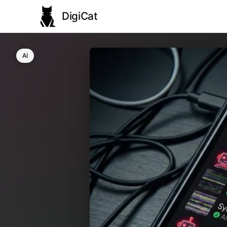
DigiCat
AI