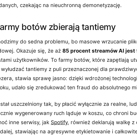
anych, czekając na nieuchronną demonetyzację.
army botów zbierają tantiemy
odzimy do sedna problemu, bo masowe wrzucanie plikó
dowej. Okazuje się, że aż
85 procent streamów AI jest
stami użytkowników. To farmy botów, które zapętlają u
 wyłudzać tantiemy z puli przeznaczonej dla prawdziwy
zera, stawia sprawę jasno: dzięki wdrożonej technologi
roku, udało się zredukować ten fraud do absolutnego 
tał uszczelniony tak, by płacić wyłącznie za realne, lud
cznie wygenerowany ruch ląduje w koszu, co chroni bu
oć inne serwisy, jak
Spotify
, również deklarują walkę z
 dalej, stawiając na agresywne etykietowanie i całkowit