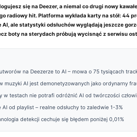
logujesz się na Deezer, a niemal co drugi nowy kawałe
o radiowy hit. Platforma wykłada karty na stół: 44 p
 AI, ale statystyki odsłuchów wyglądają jeszcze gorzej
ecz boty na sterydach próbują wycisnąć z serwisu ost
tworów na Deezerze to AI – mowa o 75 tysiącach trac
 muzyki AI jest demonetyzowanych jako ordynarny fr
 w testach nie potrafi odróżnić AI od twórczości człow
e AI od playlist – realne odsłuchy to zaledwie 1-3%
nologia detekcji cechuje się błędem poniżej 0,01%