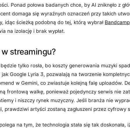
ści. Ponad połowa badanych chce, by AI zniknęło z głó
ocent domaga się wyraźnych oznaczeń przy takich utwo
aty, idąc ścieżką podobną do tej, którą wybrał
Bandcamp
a na izolację i brak wypłat.
I w streamingu?
 będzie tylko rosła, bo koszty generowania muzyki spad
 jak Google Lyria 3, pozwalają na tworzenie kompletny
mend w Gemini, co zwiastuje kolejną falę uploadów. De
lną frontową walkę, ponieważ pojedynczy serwis nie za
tiemy i niszczy rynek muzyczny. Jeśli branża nie wypr
, prawdziwi artyści zostaną zagłuszeni przez cyfrowy 
i polega na tym, że technologia stała się tak doskonała, i