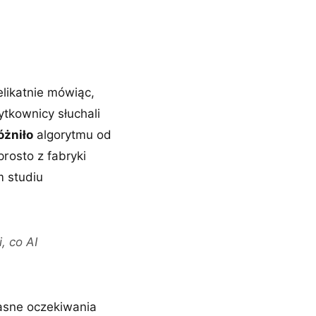
ą
likatnie mówiąc,
tkownicy słuchali
óżniło
algorytmu od
rosto z fabryki
m studiu
, co AI
asne oczekiwania