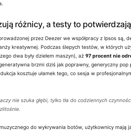
a.
zują różnicy, a testy to potwierdzaj
eprowadzonej przez Deezer we współpracy z Ipsos są, de
anży kreatywnej. Podczas ślepych testów, w których uży
czego dwa były dziełem maszyn), aż
97 procent nie odr
generatywna brzmi dziś jak poprawny, generyczny pop p
produkcja kosztuje ułamek tego, co sesja w profesjonalny
czy nie szuka głębi, tylko tła do codziennych czynności
litośnie.
muzycznego do wykrywania botów, użytkownicy mają j