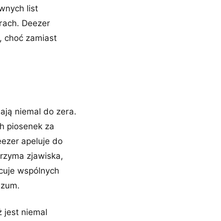
wnych list
rach. Deezer
, choć zamiast
ają niemal do zera.
ch piosenek za
ezer apeluje do
trzyma zjawiska,
acuje wspólnych
szum.
ż jest niemal