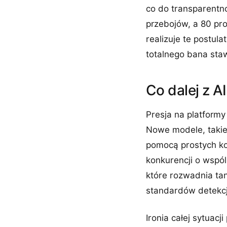
co do transparentno
przebojów, a 80 pr
realizuje te postul
totalnego bana stawi
Co dalej z A
Presja na platformy
Nowe modele, takie
pomocą prostych ko
konkurencji o wspó
które rozwadnia tan
standardów detekcji
Ironia całej sytuacj