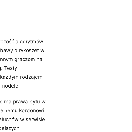
órczość algorytmów
obawy o rykoszet w
ę innym graczom na
ą. Testy
z każdym rodzajem
 modele.
nie ma prawa bytu w
zczelnemu kordonowi
słuchów w serwisie.
jdalszych