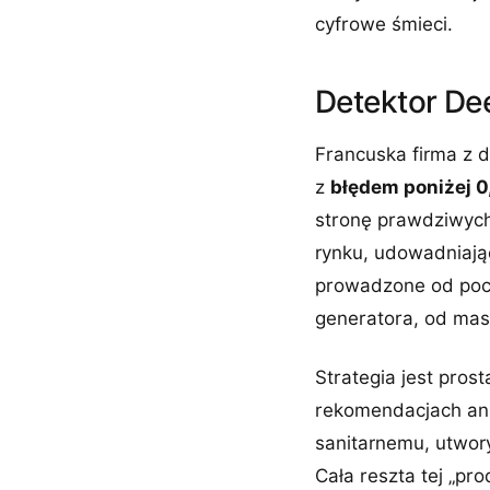
cyfrowe śmieci.
Detektor Dee
Francuska firma z 
z
błędem poniżej 
stronę prawdziwych 
rynku, udowadniając
prowadzone od pocz
generatora, od ma
Strategia jest pro
rekomendacjach ani 
sanitarnemu, utwory
Cała reszta tej „pr