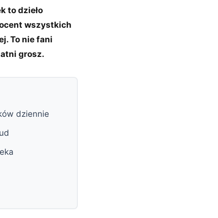
k to dzieło
rocent wszystkich
. To nie fani
atni grosz.
ków dziennie
aud
ieka