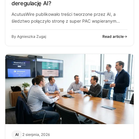
deregulację AI?
AcutusWire publikowało treści tworzone przez AI, a
śledztwo połączyło stronę z super PAC wspieranym
przez ludzi OpenAI. O co chodzi…
By Agnieszka Zugaj
Read article
AI
2 sierpnia, 2026