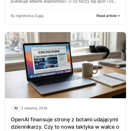
publikuje własne wiadomości. O co toczy się spór i co
może z…
By Agnieszka Zugaj
Read article
AI
3 sierpnia, 2026
OpenAI finansuje stronę z botami udającymi
dziennikarzy. Czy to nowa taktyka w walce o