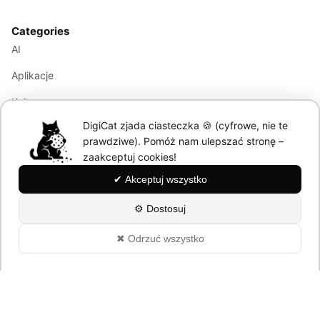
Categories
AI
Aplikacje
Kultura
DigiCat zjada ciasteczka 🍪 (cyfrowe, nie te
Marketing
prawdziwe). Pomóż nam ulepszać stronę –
Modele językowe
zaakceptuj cookies!
✔ Akceptuj wszystko
Information
⚙ Dostosuj
About
✖ Odrzuć wszystko
Polityka Prywatności