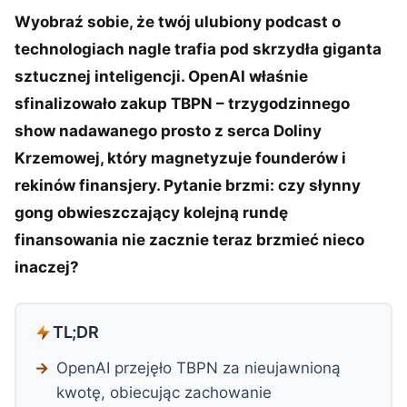
Wyobraź sobie, że twój ulubiony podcast o
technologiach nagle trafia pod skrzydła giganta
sztucznej inteligencji. OpenAI właśnie
sfinalizowało zakup TBPN – trzygodzinnego
show nadawanego prosto z serca Doliny
Krzemowej, który magnetyzuje founderów i
rekinów finansjery. Pytanie brzmi: czy słynny
gong obwieszczający kolejną rundę
finansowania nie zacznie teraz brzmieć nieco
inaczej?
TL;DR
OpenAI przejęło TBPN za nieujawnioną
kwotę, obiecując zachowanie