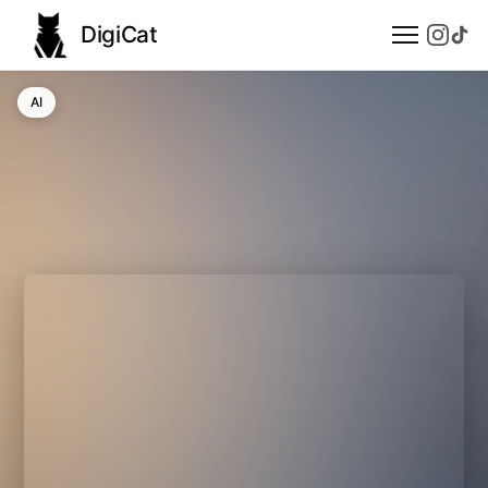
DigiCat
AI
AI
Technologie
Nauka
Modele językowe
Społeczeństwo