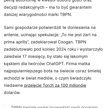
pełną autonomię w kwestii doboru gości oraz
decyzji redakcyjnych – ma to być gwarantem
dalszej wiarygodności marki TBPN.
Sami gospodarze potwierdzili te doniesienia na
antenie, ucinając spekulacje: „To nie jest żart na
prima aprilis”, zadeklarował Coogan. TBPN
zadebiutowało pod koniec 2024 roku i wystarczyło
zaledwie 17 miesięcy, by stało się łakomym
kąskiem dla twórców ChatGPT. Firma matka
najpopularniejszego bota na świecie coraz śmielej
wchodzi w świat mediów, o czym świadczyło
niedawne
przejęcie Torch za 100 milionów
dolarów.
TBPN będzie nadal prowadzić swój program,