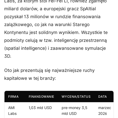
Labs, za którym stoi Fei-Fei Li, również zgarnęło
miliard dolarów, a europejski gracz SpAItial
pozyskał 13 milionów w rundzie finansowania
zalążkowego, co jak na warunki Starego
Kontynentu jest solidnym wynikiem. Wszystkie te
podmioty celują w tzw. inteligencję przestrzenną
(spatial intelligence) i zaawansowane symulacje
3D.
Oto jak prezentują się najważniejsze ruchy
kapitałowe w tej branży:
FIRMA
FINANSOWANIE
WYCENA/STATUS
DATA
AMI
1,03 mld USD
pre-money 3,5
marzec
Labs
mld USD
2026