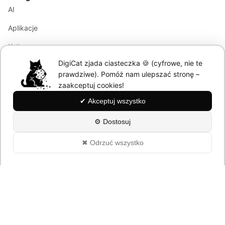
AI
Aplikacje
Kultura
DigiCat zjada ciasteczka 🍪 (cyfrowe, nie te
Marketing
prawdziwe). Pomóż nam ulepszać stronę –
Modele językowe
zaakceptuj cookies!
✔ Akceptuj wszystko
Information
⚙ Dostosuj
About
✖ Odrzuć wszystko
Polityka Prywatności
© 2026 DigiCat. All rights reserved.
Powered by cats and AI