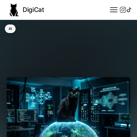
DigiCat
AI
AI
Technologie
Nauka
Modele językowe
Społeczeństwo