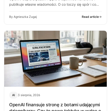
publikuje własne wiadomości. O co toczy się spór i co
może z…
By Agnieszka Zugaj
Read article
AI
3 sierpnia, 2026
OpenAI finansuje stronę z botami udającymi
dziennikarzy. Czy to nowa taktyka w walce o