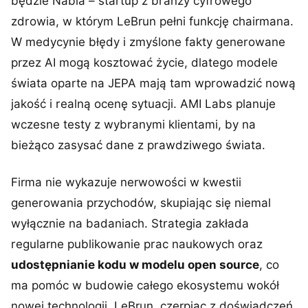
będzie Nabla – startup z branży cyfrowego
zdrowia, w którym LeBrun pełni funkcję chairmana.
W medycynie błędy i zmyślone fakty generowane
przez AI mogą kosztować życie, dlatego modele
świata oparte na JEPA mają tam wprowadzić nową
jakość i realną ocenę sytuacji. AMI Labs planuje
wczesne testy z wybranymi klientami, by na
bieżąco zasysać dane z prawdziwego świata.
Firma nie wykazuje nerwowości w kwestii
generowania przychodów, skupiając się niemal
wyłącznie na badaniach. Strategia zakłada
regularne publikowanie prac naukowych oraz
udostępnianie kodu w modelu open source
, co
ma pomóc w budowie całego ekosystemu wokół
nowej technologii. LeBrun, czerpiąc z doświadczeń