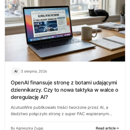
AI
3 sierpnia, 2026
OpenAI finansuje stronę z botami udającymi
dziennikarzy. Czy to nowa taktyka w walce o
deregulację AI?
AcutusWire publikowało treści tworzone przez AI, a
śledztwo połączyło stronę z super PAC wspieranym
przez ludzi OpenAI. O co chodzi…
By Agnieszka Zugaj
Read article