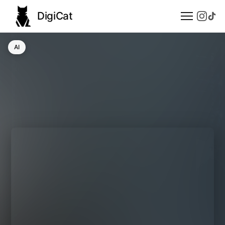
DigiCat
AI
AI
Technologie
Nauka
Modele językowe
Społeczeństwo