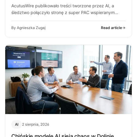
AcutusWire publikowało treści tworzone przez AI, a
śledztwo połączyło stronę z super PAC wspieranym
przez ludzi OpenAI. O co chodzi…
By Agnieszka Zugaj
Read article
AI
2 sierpnia, 2026
Chińskie modele AI sieją chaos w Dolinie