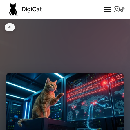
DigiCat
AI
AI
Technologie
Nauka
Modele językowe
Społeczeństwo