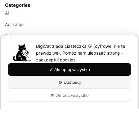
Categories
AI
Aplikacje
Kultura
DigiCat zjada ciasteczka 🍪 (cyfrowe, nie te
Marketing
prawdziwe). Pomóż nam ulepszać stronę –
Modele językowe
zaakceptuj cookies!
✔ Akceptuj wszystko
Information
⚙ Dostosuj
About
✖ Odrzuć wszystko
Polityka Prywatności
© 2026 DigiCat. All rights reserved.