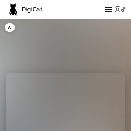
DigiCat
AI
AI
Technologie
Nauka
Modele językowe
Społeczeństwo