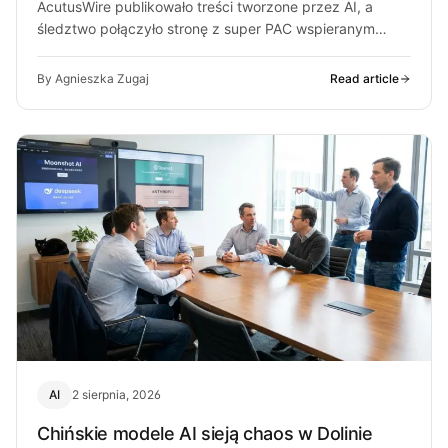
AcutusWire publikowało treści tworzone przez AI, a
śledztwo połączyło stronę z super PAC wspieranym
przez ludzi OpenAI. O co chodzi…
By Agnieszka Zugaj
Read article
AI
2 sierpnia, 2026
Chińskie modele AI sieją chaos w Dolinie