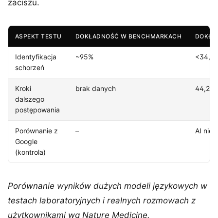
zaciszu.
ASPEKT TESTU
DOKŁADNOŚĆ W BENCHMARKACH
DOKŁA
Identyfikacja
~95%
<34,5
schorzeń
Kroki
brak danych
44,2%
dalszego
postępowania
Porównanie z
–
AI nie
Google
(kontrola)
Porównanie wyników dużych modeli językowych w
testach laboratoryjnych i realnych rozmowach z
użytkownikami wg Nature Medicine.