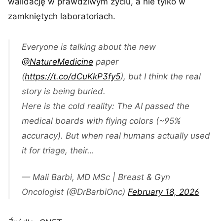
walidację w prawdziwym życiu, a nie tylko w
zamkniętych laboratoriach.
Everyone is talking about the new
@NatureMedicine
paper
(
https://t.co/dCuKkP3fy5
), but I think the real
story is being buried.
Here is the cold reality: The AI passed the
medical boards with flying colors (~95%
accuracy). But when real humans actually used
it for triage, their…
— Mali Barbi, MD MSc | Breast & Gyn
Oncologist (@DrBarbiOnc)
February 18, 2026