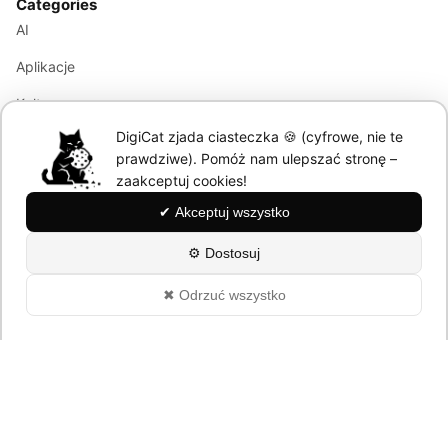
Categories
AI
Aplikacje
Kultura
DigiCat zjada ciasteczka 🍪 (cyfrowe, nie te
Marketing
prawdziwe). Pomóż nam ulepszać stronę –
Modele językowe
zaakceptuj cookies!
✔ Akceptuj wszystko
Information
⚙ Dostosuj
About
✖ Odrzuć wszystko
Polityka Prywatności
© 2026 DigiCat. All rights reserved.