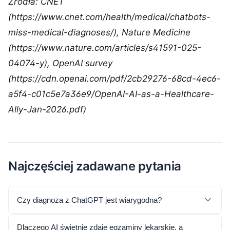
Źródła: CNET
(https://www.cnet.com/health/medical/chatbots-
miss-medical-diagnoses/), Nature Medicine
(https://www.nature.com/articles/s41591-025-
04074-y), OpenAI survey
(https://cdn.openai.com/pdf/2cb29276-68cd-4ec6-
a5f4-c01c5e7a36e9/OpenAI-AI-as-a-Healthcare-
Ally-Jan-2026.pdf)
Najczęściej zadawane pytania
Czy diagnoza z ChatGPT jest wiarygodna?
Dlaczego AI świetnie zdaje egzaminy lekarskie, a