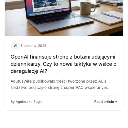
AI
3 sierpnia, 2026
OpenAI finansuje stronę z botami udającymi
dziennikarzy. Czy to nowa taktyka w walce o
deregulację AI?
AcutusWire publikowało treści tworzone przez AI, a
śledztwo połączyło stronę z super PAC wspieranym
przez ludzi OpenAI. O co chodzi…
By Agnieszka Zugaj
Read article