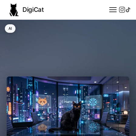
DigiCat
AI
AI
Technologie
Nauka
Modele językowe
Społeczeństwo