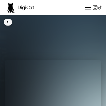
DigiCat
AI
AI
Technologie
Nauka
Modele językowe
Społeczeństwo