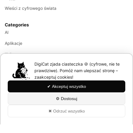
Wieści z cyfrowego świata
Categories
AI
Aplikacje
Kultura
DigiCat zjada ciasteczka 🍪 (cyfrowe, nie te
Marketing
prawdziwe). Pomóż nam ulepszać stronę –
Modele językowe
zaakceptuj cookies!
✔ Akceptuj wszystko
Information
⚙ Dostosuj
About
✖ Odrzuć wszystko
Polityka Prywatności