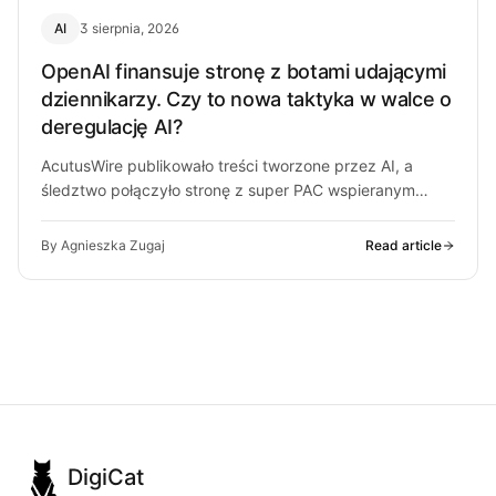
AI
3 sierpnia, 2026
OpenAI finansuje stronę z botami udającymi
dziennikarzy. Czy to nowa taktyka w walce o
deregulację AI?
AcutusWire publikowało treści tworzone przez AI, a
śledztwo połączyło stronę z super PAC wspieranym
przez ludzi OpenAI. O co chodzi…
By Agnieszka Zugaj
Read article
DigiCat