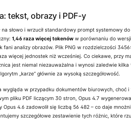
: tekst, obrazy i PDF-y
ył na słowo i wrzucił standardowy prompt systemowy do 
czny:
1,46 raza więcej tokenów
w porównaniu do wersji
k fani analizy obrazów. Plik PNG w rozdzielczości 3456
aza więcej jednostek niż wcześniej. Co ciekawe, przy ma
żnica jest niemal niezauważalna i wynosi zaledwie kilka
algorytm „karze” głównie za wysoką szczegółowość.
ja wygląda w przypadku dokumentów biurowych, choć i tu
ym pliku PDF liczącym 30 stron, Opus 4.7 wygenerowa
 Opus 4.6 zadowolił się liczbą 56 482 – co daje mnożn
entujemy szczegółowe zestawienie tych różnic, które rz