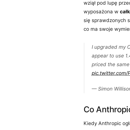
wziął pod lupę prze
wyposażona w
cał
się sprawdzonych s
co ma swoje wymie
I upgraded my C
appear to use 1.
priced the same 
pic.twitter.co
— Simon Willis
Co Anthropi
Kiedy Anthropic ogł