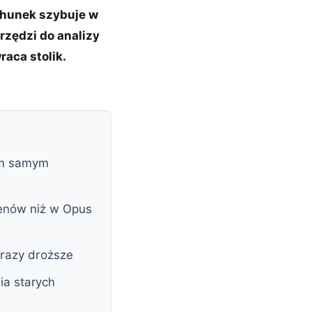
chunek szybuje w
rzędzi do analizy
aca stolik.
tym samym
kenów niż w Opus
 razy droższe
ia starych