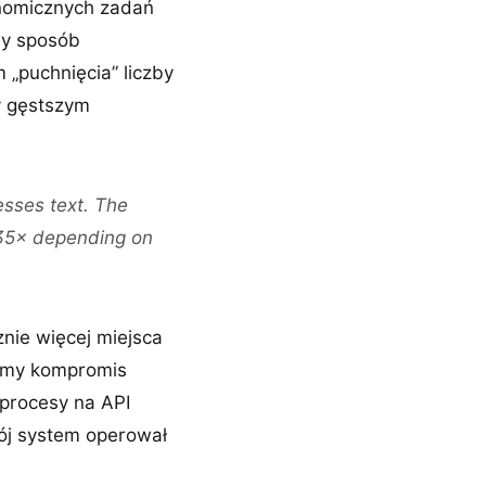
onomicznych zadań
wy sposób
 „puchnięcia” liczby
y gęstszym
sses text. The
.35× depending on
znie więcej miejsca
domy kompromis
 procesy na API
wój system operował