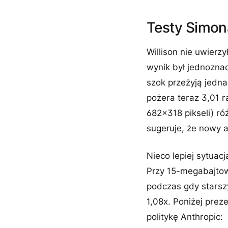
Testy Simona
Willison nie uwierz
wynik był jednozna
szok przeżyją jedna
pożera teraz 3,01 r
682×318 pikseli) ró
sugeruje, że nowy 
Nieco lepiej sytuac
Przy 15-megabajtow
podczas gdy starszy
1,08x. Poniżej prez
politykę Anthropic: