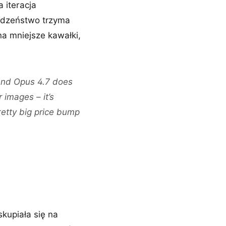
 iteracja
odzeństwo trzyma
a mniejsze kawałki,
and Opus 4.7 does
 images – it’s
retty big price bump
kupiała się na