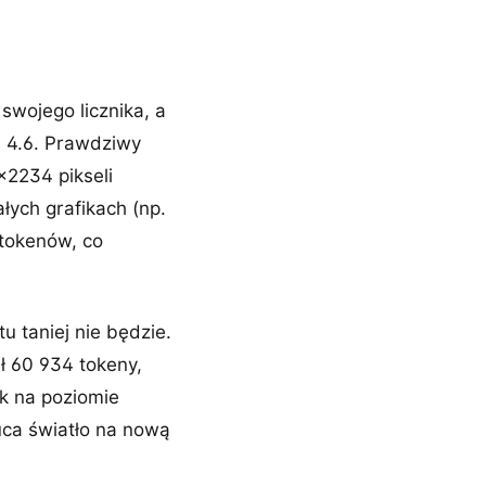
swojego licznika, a
 4.6. Prawdziwy
×2234 pikseli
łych grafikach (np.
 tokenów, co
 taniej nie będzie.
ł 60 934 tokeny,
ik na poziomie
uca światło na nową