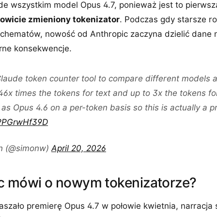
de wszystkim model Opus 4.7, ponieważ jest to pierwsza
kowicie zmieniony tokenizator
. Podczas gdy starsze r
chematów, nowość od Anthropic zaczyna dzielić dane n
rne konsekwencje.
laude token counter tool to compare different models 
46x times the tokens for text and up to 3x the tokens for
as Opus 4.6 on a per-token basis so this is actually a p
m/PPGrwHf39D
on (@simonw)
April 20, 2026
c mówi o nowym tokenizatorze?
aszało premierę Opus 4.7 w połowie kwietnia, narracja s