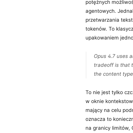
potężnych możliwoś
agentowych. Jednak
przetwarzania tekst
tokenów. To klasyc
upakowaniem jednos
Opus 4.7 uses a
tradeoff is tha
the content type
To nie jest tylko c
w oknie kontekstow
mający na celu podn
oznacza to koniec
na granicy limitów,