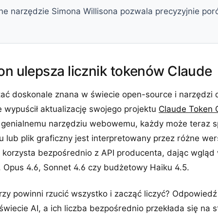
ne narzędzie Simona Willisona pozwala precyzyjnie po
on ulepsza licznik tokenów Claude
tać doskonale znana w świecie open-source i narzędzi 
 wypuścił aktualizację swojego projektu
Claude Token 
 genialnemu narzędziu webowemu, każdy może teraz sp
 lub plik graficzny jest interpretowany przez różne wer
a korzysta bezpośrednio z API producenta, dając wgląd
, Opus 4.6, Sonnet 4.6 czy budżetowy Haiku 4.5.
y powinni rzucić wszystko i zacząć liczyć? Odpowiedź 
świecie AI, a ich liczba bezpośrednio przekłada się na s