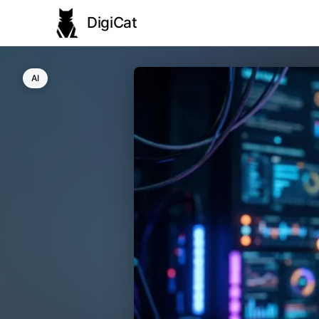
DigiCat
AI