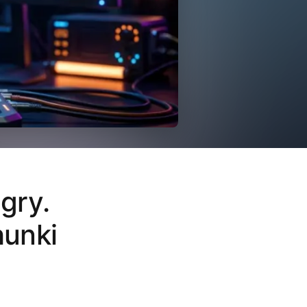
gry.
hunki