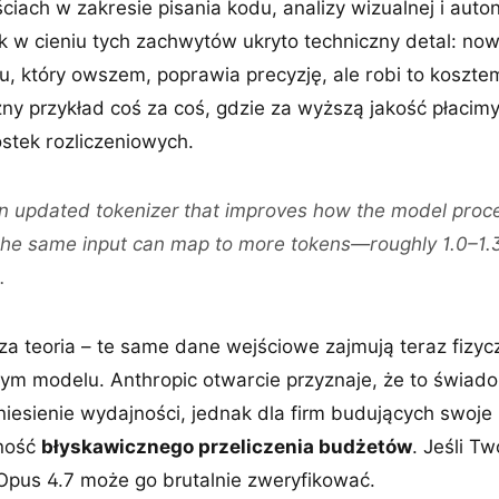
ciach w zakresie pisania kodu, analizy wizualnej i aut
 w cieniu tych zachwytów ukryto techniczny detal: no
u, który owszem, poprawia precyzję, ale robi to kosztem
zny przykład coś za coś, gdzie za wyższą jakość płacim
tek rozliczeniowych.
n updated tokenizer that improves how the model proce
t the same input can map to more tokens—roughly 1.0–1
.
zcza teoria – te same dane wejściowe zajmują teraz fizyc
ym modelu. Anthropic otwarcie przyznaje, że to świa
iesienie wydajności, jednak dla firm budujących swoje
zność
błyskawicznego przeliczenia budżetów
. Jeśli T
 Opus 4.7 może go brutalnie zweryfikować.