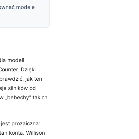
równać modele
dla modeli
Counter
. Dzięki
rawdzić, jak ten
sje silników od
 w „bebechy” takich
jest prozaiczna:
tan konta. Willison