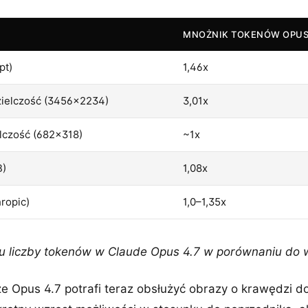
MNOŻNIK TOKENÓW OPUS 
pt)
1,46x
zielczość (3456×2234)
3,01x
elczość (682×318)
~1x
B)
1,08x
ropic)
1,0–1,35x
u liczby tokenów w Claude Opus 4.7 w porównaniu do w
 Opus 4.7 potrafi teraz obsłużyć obrazy o krawędzi do 