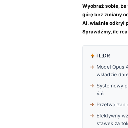
Wyobraź sobie, że
górę bez zmiany ce
AI, właśnie odkrył
Sprawdźmy, ile real
TL;DR
Model Opus 4
wkładzie dan
Systemowy pr
4.6
Przetwarzani
Efektywny wz
stawek za to