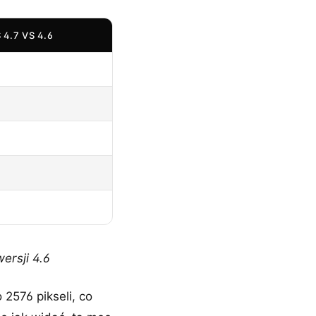
4.7 VS 4.6
ersji 4.6
2576 pikseli, co