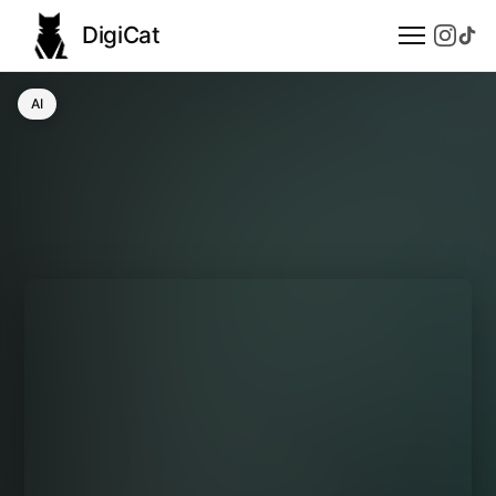
DigiCat
AI
AI
Technologie
Nauka
Modele językowe
Społeczeństwo