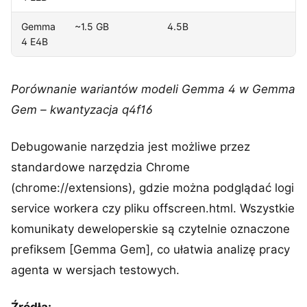
Gemma
~1.5 GB
4.5B
12
4 E4B
to
Porównanie wariantów modeli Gemma 4 w Gemma
Gem – kwantyzacja q4f16
Debugowanie narzędzia jest możliwe przez
standardowe narzędzia Chrome
(chrome://extensions), gdzie można podglądać logi
service workera czy pliku offscreen.html. Wszystkie
komunikaty deweloperskie są czytelnie oznaczone
prefiksem [Gemma Gem], co ułatwia analizę pracy
agenta w wersjach testowych.