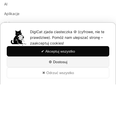
AI
Aplikacje
Kultura
DigiCat zjada ciasteczka 🍪 (cyfrowe, nie te
Marketing
prawdziwe). Pomóż nam ulepszać stronę –
Modele językowe
zaakceptuj cookies!
✔ Akceptuj wszystko
Information
⚙ Dostosuj
About
✖ Odrzuć wszystko
Polityka Prywatności
© 2026 DigiCat. All rights reserved.
Powered by cats and AI