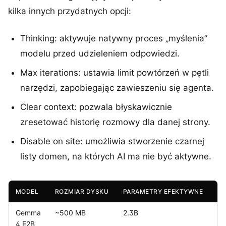
kilka innych przydatnych opcji:
Thinking: aktywuje natywny proces „myślenia”
modelu przed udzieleniem odpowiedzi.
Max iterations: ustawia limit powtórzeń w pętli
narzędzi, zapobiegając zawieszeniu się agenta.
Clear context: pozwala błyskawicznie
zresetować historię rozmowy dla danej strony.
Disable on site: umożliwia stworzenie czarnej
listy domen, na których AI ma nie być aktywne.
MODEL
ROZMIAR DYSKU
PARAMETRY EFEKTYWNE
K
Gemma
~500 MB
2.3B
12
4 E2B
to