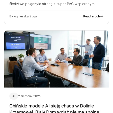
śledztwo połączyło stronę z super PAC wspieranym
przez ludzi OpenAI. O co chodzi…
By Agnieszka Zugaj
Read article
AI
2 sierpnia, 2026
Chińskie modele AI sieją chaos w Dolinie
Krzemowej. Biały Dom wciąż nie ma spójnej