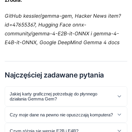
Źródła:
GitHub kessler/gemma-gem, Hacker News item?
id=47655367, Hugging Face onnx-
community/gemma-4-E2B-it-ONNX i gemma-4-
E4B-it-ONNX, Google DeepMind Gemma 4 docs
Najczęściej zadawane pytania
Jakiej karty graficznej potrzebuję do płynnego
działania Gemma Gem?
Czy moje dane na pewno nie opuszczają komputera?
Czym różnią się wersje E2B i E4B?