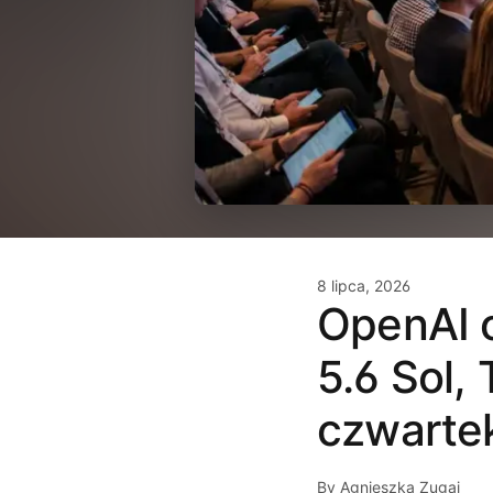
8 lipca, 2026
OpenAI 
5.6 Sol,
czwarte
By Agnieszka Zugaj