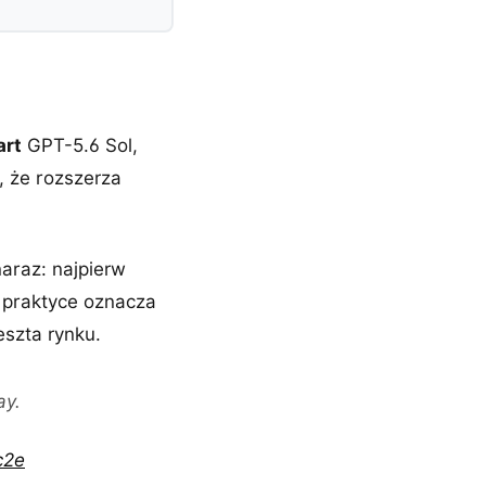
art
GPT-5.6 Sol,
, że rozszerza
araz: najpierw
 praktyce oznacza
eszta rynku.
ay.
c2e