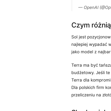
— OpenAI (@Op
Czym różnią 
Sol jest pozycjono
najlepiej wypadać w
jako model z najba
Terra ma być tańsz
budżetowy. Jeśli te 
Terra dla kompromi
Dla polskich firm k
przeliczeniu na zł