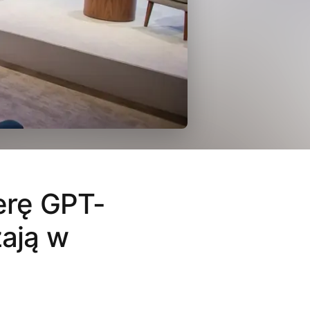
erę GPT-
zają w