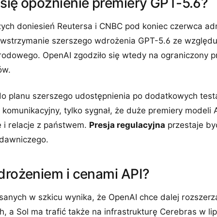
 się opóźnienie premiery GPT-5.6?
ych doniesień Reutersa i CNBC pod koniec czerwca adm
 wstrzymanie szerszego wdrożenia GPT-5.6 ze względu
odowego. OpenAI zgodziło się wtedy na ograniczony p
ów.
do planu szerszego udostępnienia po dodatkowych testa
g komunikacyjny, tylko sygnał, że duże premiery modeli A
ę i relacje z państwem.
Presja regulacyjna
przestaje być
ydawniczego.
wdrożeniem i cenami API?
isanych w szkicu wynika, że OpenAI chce dalej rozszer
, a Sol ma trafić także na infrastrukturę Cerebras w lipc