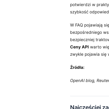
potwierdzi w prakty
szybkość odpowiedz
W FAQ pojawiają się
bezpośredniego wsk
bezpieczniej trakto
Ceny API
warto więc
zwykle pojawia się
Źródła:
OpenAI blog, Reut
Najczęściej z