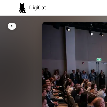
DigiCat
AI