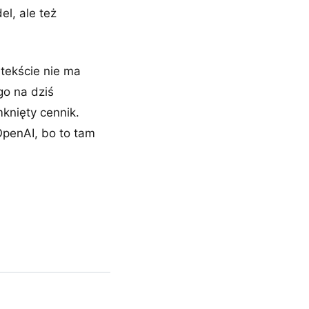
l, ale też
 tekście nie ma
o na dziś
knięty cennik.
OpenAI, bo to tam