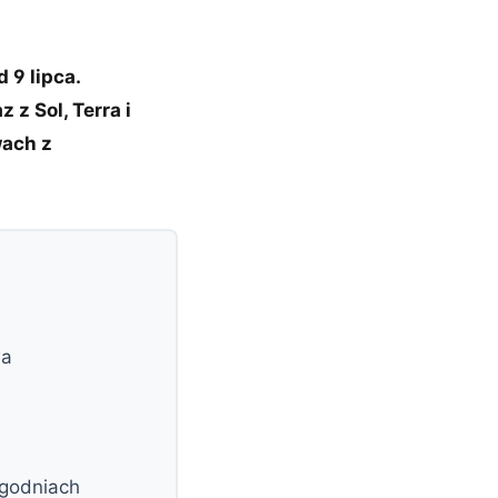
 9 lipca.
z Sol, Terra i
wach z
wa
ygodniach