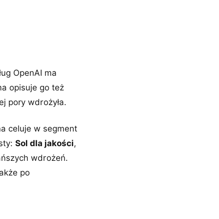
dług OpenAI ma
a opisuje go też
j pory wdrożyła.
na celuje w segment
sty:
Sol dla jakości
,
tańszych wdrożeń.
także po