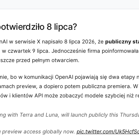
twierdziło 8 lipca?
nAI w serwisie X napisało 8 lipca 2026, że
publiczny st
i w czwartek 9 lipca. Jednocześnie firma poinformowała
jeszcze przed pełnym otwarciem.
ie, bo w komunikacji OpenAI pojawiają się dwa etapy n
amach preview, a dopiero potem publiczna premiera. W
rów i klientów API może zobaczyć modele szybciej niż r
ng with Terra and Luna, will launch publicly this Thursd
 preview access globally now.
pic.twitter.com/Uk5HcfS