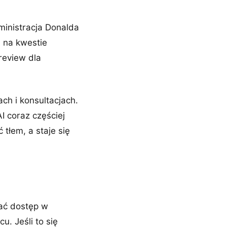
inistracja Donalda
 na kwestie
review dla
ch i konsultacjach.
I coraz częściej
 tłem, a staje się
zać dostęp w
u. Jeśli to się