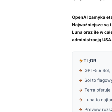
OpenAI zamyka etap
Najważniejsze są t
Luna oraz ile w ca
administracją USA
TL;DR
GPT-5.6 Sol, 
Sol to flago
Terra oferuje
Luna to najt
Preview rozsz