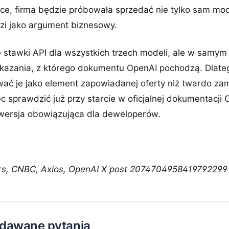
ce, firma będzie próbowała sprzedać nie tylko sam mode
i jako argument biznesowy.
 stawki API dla wszystkich trzech modeli, ale w samym
azania, z którego dokumentu OpenAI pochodzą. Dlateg
wać je jako element zapowiadanej oferty niż twardo zam
 sprawdzić już przy starcie w oficjalnej dokumentacji 
 wersja obowiązująca dla deweloperów.
ers, CNBC, Axios, OpenAI X post 2074704958419792299
adawane pytania