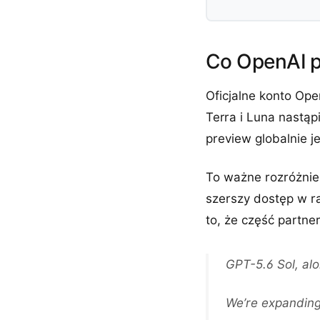
Co OpenAI po
Oficjalne konto Ope
Terra i Luna nastąp
preview globalnie 
To ważne rozróżnien
szerszy dostęp w r
to, że część partne
GPT-5.6 Sol, alo
We’re expanding