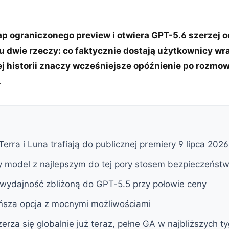
 ograniczonego preview i otwiera GPT-5.6 szerzej od
u dwie rzeczy: co faktycznie dostają użytkownicy wraz 
łej historii znaczy wcześniejsze opóźnienie po rozmo
.
Terra i Luna trafiają do publicznej premiery 9 lipca 2026
wy model z najlepszym do tej pory stosem bezpieczeńst
 wydajność zbliżoną do GPT-5.5 przy połowie ceny
ańsza opcja z mocnymi możliwościami
erza się globalnie już teraz, pełne GA w najbliższych t