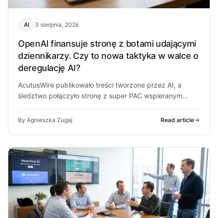
AI
3 sierpnia, 2026
OpenAI finansuje stronę z botami udającymi
dziennikarzy. Czy to nowa taktyka w walce o
deregulację AI?
AcutusWire publikowało treści tworzone przez AI, a
śledztwo połączyło stronę z super PAC wspieranym
przez ludzi OpenAI. O co chodzi…
By Agnieszka Zugaj
Read article