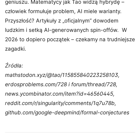
geniuszu. Matematycy jak Tao widzą hybrydę –
człowiek formułuje problem, AI miele warianty.
Przyszłość? Artykuły z „oficjalnym” dowodem
ludzkim i setką AI-generowanych spin-offów. W
2026 to dopiero początek – czekamy na trudniejsze
zagadki.
Źródła:
mathstodon.xyz/@tao/115855840223258103,
erdosproblems.com/728 i forum/thread/728,
news.ycombinator.com/item?id=46560445,
reddit.com/r/singularity/comments/1q7u78b,
github.com/google-deepmind/formal-conjectures