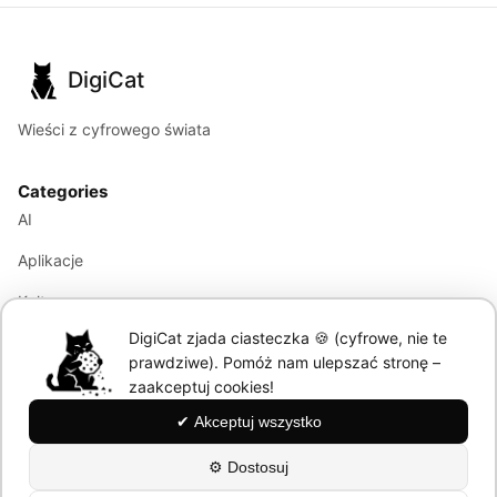
DigiCat
Wieści z cyfrowego świata
Categories
AI
Aplikacje
Kultura
DigiCat zjada ciasteczka 🍪 (cyfrowe, nie te
Marketing
prawdziwe). Pomóż nam ulepszać stronę –
Modele językowe
zaakceptuj cookies!
✔ Akceptuj wszystko
Information
⚙ Dostosuj
About