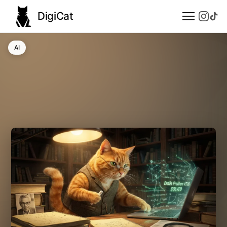
DigiCat
AI
AI
Technologie
Nauka
Modele językowe
Społeczeństwo