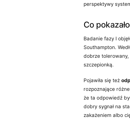
perspektywy system
Co pokazało
Badanie fazy I obj
Southampton. Wedłu
dobrze tolerowany,
szczepionką.
Pojawiła się też
odp
rozpoznające różne
że ta odpowiedź by
dobry sygnał na sta
zakażeniem albo ci