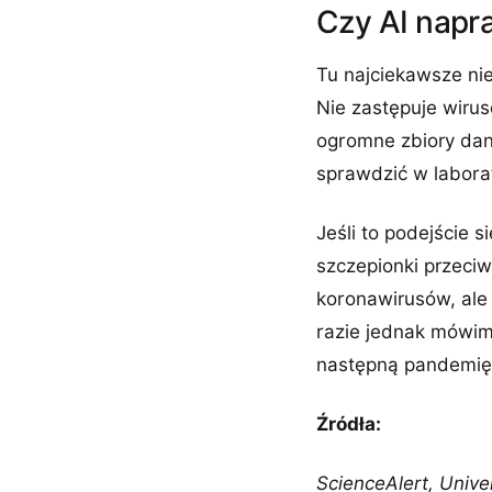
Czy AI napr
Tu najciekawsze nie
Nie zastępuje wirus
ogromne zbiory dan
sprawdzić w labora
Jeśli to podejście 
szczepionki przeci
koronawirusów, ale
razie jednak mówim
następną pandemię
Źródła:
ScienceAlert, Unive