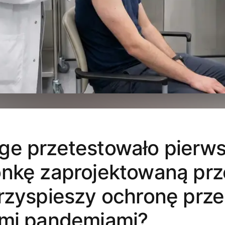
ge przetestowało pierw
nkę zaprojektowaną prze
rzyspieszy ochronę prz
ymi pandemiami?