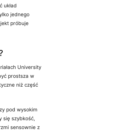
ć układ
ylko jednego
jekt próbuje
?
iałach University
być prostsza w
tyczne niż część
eczy pod wysokim
y się szybkość,
brzmi sensownie z