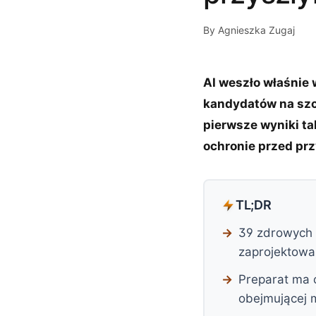
By Agnieszka Zugaj
AI weszło właśnie w
kandydatów na szcz
pierwsze wyniki ta
ochronie przed prz
TL;DR
39 zdrowych 
zaprojektowa
Preparat ma 
obejmującej 