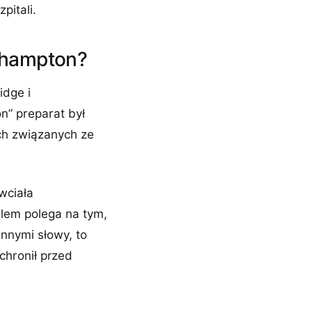
pitali.
uthampton?
idge i
n” preparat był
ch związanych ze
wciała
lem polega na tym,
nnymi słowy, to
chronił przed