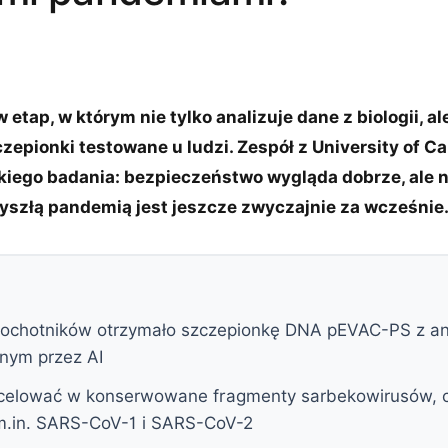
 etap, w którym nie tylko analizuje dane z biologii, a
epionki testowane u ludzi. Zespół z University of C
kiego badania: bezpieczeństwo wygląda dobrze, ale n
yszłą pandemią jest jeszcze zwyczajnie za wcześnie
ochotników otrzymało szczepionkę DNA pEVAC-PS z a
nym przez AI
celować w konserwowane fragmenty sarbekowirusów, cz
m.in. SARS-CoV-1 i SARS-CoV-2