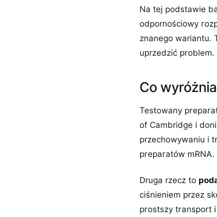
Na tej podstawie 
odpornościowy rozp
znanego wariantu. T
uprzedzić problem.
Co wyróżnia
Testowany preparat
of Cambridge i don
przechowywaniu i t
preparatów mRNA.
Druga rzecz to
poda
ciśnieniem przez sk
prostszy transport 