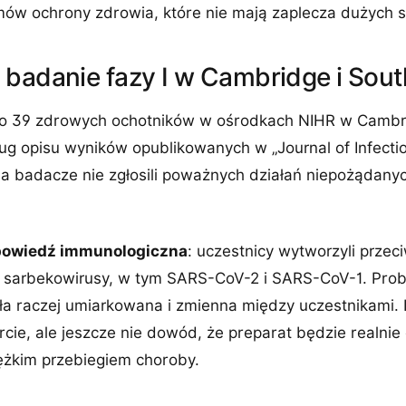
ów ochrony zdrowia, które nie mają zaplecza dużych sz
 badanie fazy I w Cambridge i So
ęło 39 zdrowych ochotników w ośrodkach NIHR w Cambr
g opisu wyników opublikowanych w „Journal of Infectio
 a badacze nie zgłosili poważnych działań niepożądany
owiedź immunologiczna
: uczestnicy wytworzyli przeci
 sarbekowirusy, w tym SARS-CoV-2 i SARS-CoV-1. Prob
ła raczej umiarkowana i zmienna między uczestnikami. I
rcie, ale jeszcze nie dowód, że preparat będzie realnie 
ężkim przebiegiem choroby.