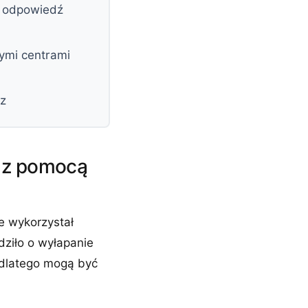
a odpowiedź
żymi centrami
az
n z pomocą
e wykorzystał
dziło o wyłapanie
i dlatego mogą być