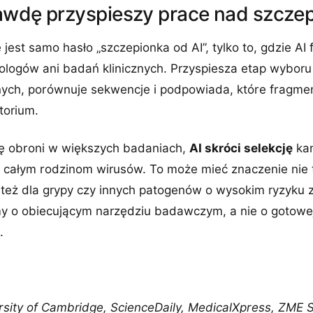
awdę przyspieszy prace nad szcze
 jest samo hasło „szczepionka od AI”, tylko to, gdzie AI
ologów ani badań klinicznych. Przyspiesza etap wyboru
ych, porównuje sekwencje i podpowiada, które fragme
torium.
się obroni w większych badaniach,
AI skróci selekcję
ka
w całym rodzinom wirusów. To może mieć znaczenie nie t
 też dla grypy czy innych patogenów o wysokim ryzyku
y o obiecującym narzędziu badawczym, a nie o gotowej
.
rsity of Cambridge, ScienceDaily, MedicalXpress, ZME 