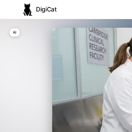
DigiCat
AI