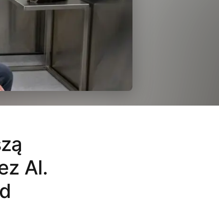
szą
z AI.
ed