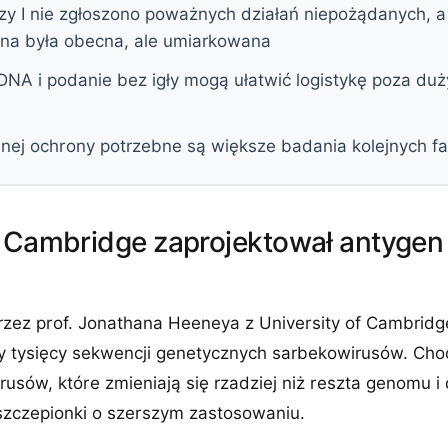
zy I nie zgłoszono poważnych działań niepożądanych, 
na była obecna, ale umiarkowana
NA i podanie bez igły mogą ułatwić logistykę poza du
lnej ochrony potrzebne są większe badania kolejnych f
z Cambridge zaprojektował antyge
rzez prof. Jonathana Heeneya z University of Cambridg
zy tysięcy sekwencji genetycznych sarbekowirusów. Cho
usów, które zmieniają się rzadziej niż reszta genomu 
szczepionki o szerszym zastosowaniu.