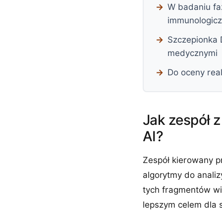
W badaniu fa
immunologicz
Szczepionka D
medycznymi
Do oceny rea
Jak zespół 
AI?
Zespół kierowany p
algorytmy do anali
tych fragmentów wir
lepszym celem dla 