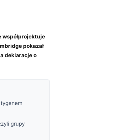
le współprojektuje
ambridge pokazał
a deklaracje o
.
ntygenem
yli grupy