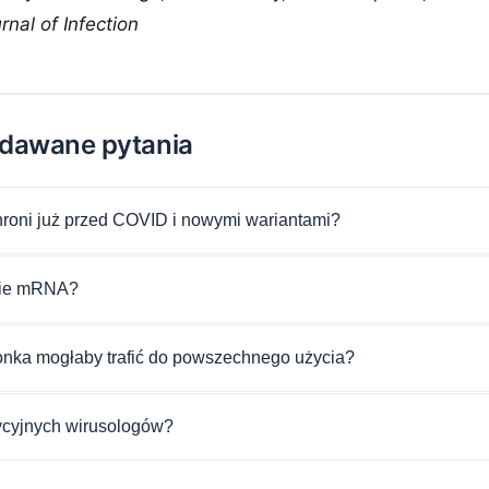
nal of Infection
adawane pytania
roni już przed COVID i nowymi wariantami?
nie mRNA?
onka mogłaby trafić do powszechnego użycia?
dycyjnych wirusologów?