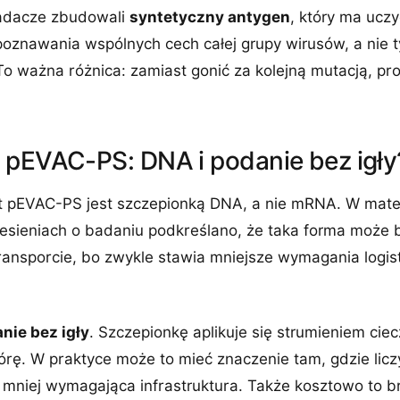
badacze zbudowali
syntetyczny antygen
, który ma uczy
oznawania wspólnych cech całej grupy wirusów, a nie t
o ważna różnica: zamiast gonić za kolejną mutacją, pro
 pEVAC-PS: DNA i podanie bez igły
 pEVAC-PS jest szczepionką DNA, a nie mRNA. W mater
iesieniach o badaniu podkreślano, że taka forma może 
ransporcie, bo zwykle stawia mniejsze wymagania logis
nie bez igły
. Szczepionkę aplikuje się strumieniem ci
órę. W praktyce może to mieć znaczenie tam, gdzie licz
i mniej wymagająca infrastruktura. Także kosztowo to 