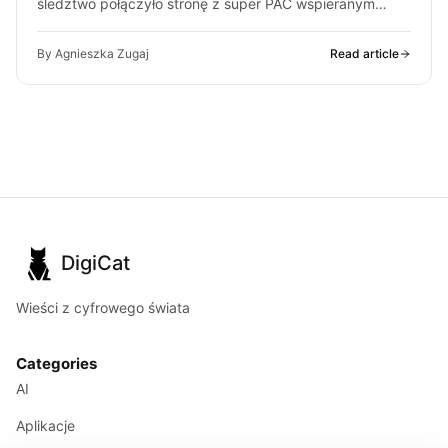
śledztwo połączyło stronę z super PAC wspieranym
przez ludzi OpenAI. O co chodzi…
By Agnieszka Zugaj
Read article
DigiCat
Wieści z cyfrowego świata
Categories
AI
Aplikacje