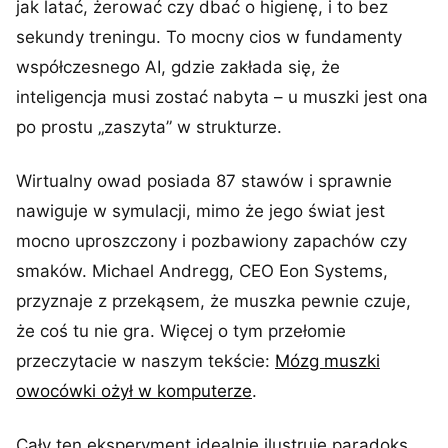
jak latać, żerować czy dbać o higienę, i to bez
sekundy treningu. To mocny cios w fundamenty
współczesnego AI, gdzie zakłada się, że
inteligencja musi zostać nabyta – u muszki jest ona
po prostu „zaszyta” w strukturze.
Wirtualny owad posiada 87 stawów i sprawnie
nawiguje w symulacji, mimo że jego świat jest
mocno uproszczony i pozbawiony zapachów czy
smaków. Michael Andregg, CEO Eon Systems,
przyznaje z przekąsem, że muszka pewnie czuje,
że coś tu nie gra. Więcej o tym przełomie
przeczytacie w naszym tekście:
Mózg muszki
owocówki ożył w komputerze
.
Cały ten eksperyment idealnie ilustruje paradoks