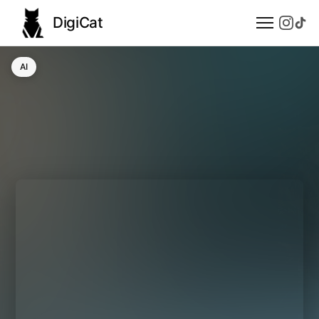
DigiCat
AI
AI
Technologie
Nauka
Modele językowe
Społeczeństwo