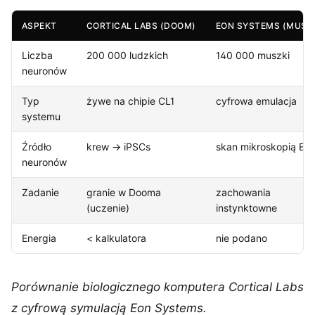
ASPEKT
CORTICAL LABS (DOOM)
EON SYSTEMS (MUSZ
Liczba
200 000 ludzkich
140 000 muszki
neuronów
Typ
żywe na chipie CL1
cyfrowa emulacja
systemu
Źródło
krew -> iPSCs
skan mikroskopią EM
neuronów
Zadanie
granie w Dooma
zachowania
(uczenie)
instynktowne
Energia
< kalkulatora
nie podano
Porównanie biologicznego komputera Cortical Labs
z cyfrową symulacją Eon Systems.