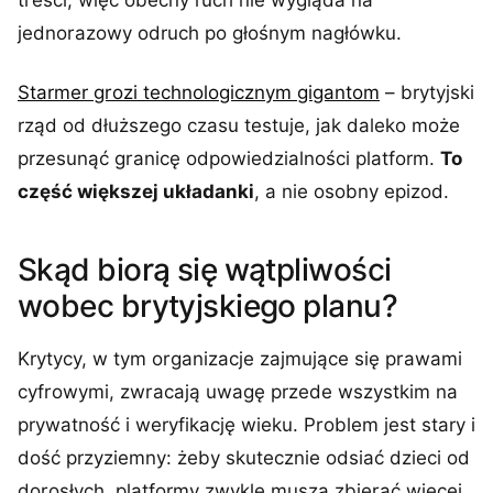
treści, więc obecny ruch nie wygląda na
jednorazowy odruch po głośnym nagłówku.
Starmer grozi technologicznym gigantom
– brytyjski
rząd od dłuższego czasu testuje, jak daleko może
przesunąć granicę odpowiedzialności platform.
To
część większej układanki
, a nie osobny epizod.
Skąd biorą się wątpliwości
wobec brytyjskiego planu?
Krytycy, w tym organizacje zajmujące się prawami
cyfrowymi, zwracają uwagę przede wszystkim na
prywatność i weryfikację wieku. Problem jest stary i
dość przyziemny: żeby skutecznie odsiać dzieci od
dorosłych, platformy zwykle muszą zbierać więcej