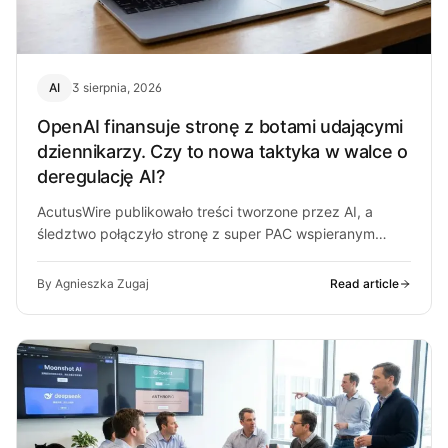
AI
3 sierpnia, 2026
OpenAI finansuje stronę z botami udającymi
dziennikarzy. Czy to nowa taktyka w walce o
deregulację AI?
AcutusWire publikowało treści tworzone przez AI, a
śledztwo połączyło stronę z super PAC wspieranym
przez ludzi OpenAI. O co chodzi…
By Agnieszka Zugaj
Read article