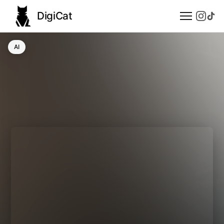
DigiCat
AI
AI
Technologie
Nauka
Modele językowe
Społeczeństwo