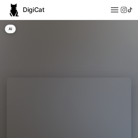
DigiCat
AI
AI
Technologie
Nauka
Modele językowe
Społeczeństwo