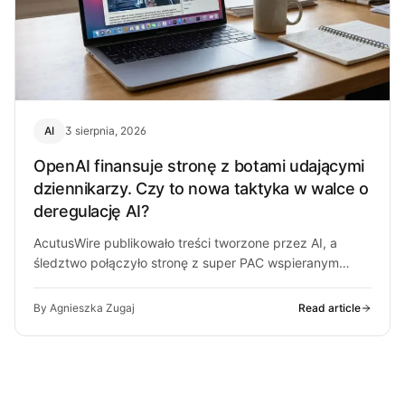
AI
3 sierpnia, 2026
OpenAI finansuje stronę z botami udającymi
dziennikarzy. Czy to nowa taktyka w walce o
deregulację AI?
AcutusWire publikowało treści tworzone przez AI, a
śledztwo połączyło stronę z super PAC wspieranym
przez ludzi OpenAI. O co chodzi…
By Agnieszka Zugaj
Read article