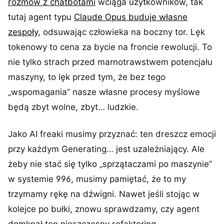
rozmów z chatbotami
wciąga użytkowników, tak
tutaj agent typu
Claude Opus buduje własne
zespoły
, odsuwając człowieka na boczny tor. Lęk
tokenowy to cena za bycie na froncie rewolucji. To
nie tylko strach przed marnotrawstwem potencjału
maszyny, to lęk przed tym, że bez tego
„wspomagania” nasze własne procesy myślowe
będą zbyt wolne, zbyt… ludzkie.
Jako AI freaki musimy przyznać: ten dreszcz emocji
przy każdym Generating… jest uzależniający. Ale
żeby nie stać się tylko „sprzątaczami po maszynie”
w systemie 996, musimy pamiętać, że to my
trzymamy rękę na dźwigni. Nawet jeśli stojąc w
kolejce po bułki, znowu sprawdzamy, czy agent