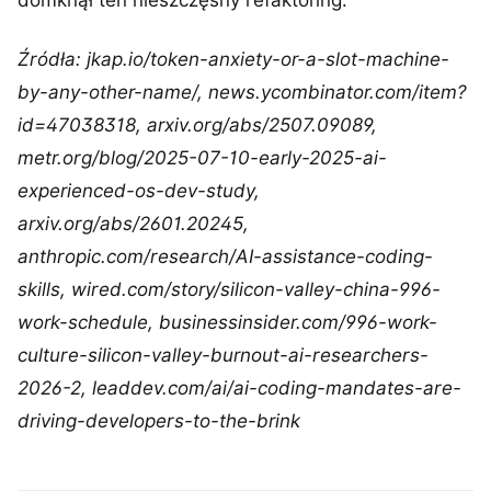
domknął ten nieszczęsny refaktoring.
Źródła: jkap.io/token-anxiety-or-a-slot-machine-
by-any-other-name/, news.ycombinator.com/item?
id=47038318, arxiv.org/abs/2507.09089,
metr.org/blog/2025-07-10-early-2025-ai-
experienced-os-dev-study,
arxiv.org/abs/2601.20245,
anthropic.com/research/AI-assistance-coding-
skills, wired.com/story/silicon-valley-china-996-
work-schedule, businessinsider.com/996-work-
culture-silicon-valley-burnout-ai-researchers-
2026-2, leaddev.com/ai/ai-coding-mandates-are-
driving-developers-to-the-brink