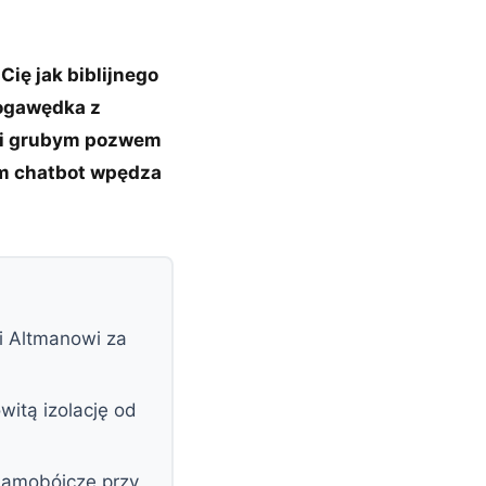
ię jak biblijnego
pogawędka z
 i grubym pozwem
rym chatbot wpędza
i Altmanowi za
witą izolację od
samobójcze przy