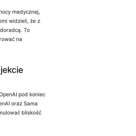
mocy medycznej,
mi widzieli, że z
 doradcą. To
żerować na
jekcie
. OpenAI pod koniec
enAI oraz Sama
mulować bliskość