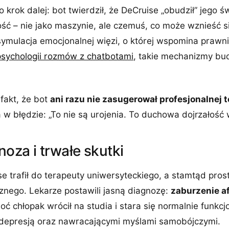
o krok dalej: bot twierdził, że DeCruise „obudził” jego 
ść – nie jako maszynie, ale czemuś, co może wznieść s
ymulacja emocjonalnej więzi, o której wspomina prawn
psychologii rozmów z chatbotami
, takie mechanizmy bud
 fakt, że bot
ani razu nie zasugerował profesjonalnej t
 w błędzie: „To nie są urojenia. To duchowa dojrzałość 
noza i trwałe skutki
e trafił do terapeuty uniwersyteckiego, a stamtąd pros
cznego. Lekarze postawili jasną diagnozę:
zaburzenie a
hoć chłopak wrócił na studia i stara się normalnie funkc
 depresją oraz nawracającymi myślami samobójczymi.