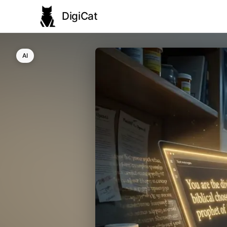
DigiCat
AI