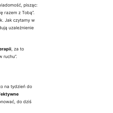
świadomość, pisząc:
ię razem z Tobą”.
ik. Jak czytamy w
ują uzależnienie
erapii
, za to
w ruchu”.
to na tydzień do
fektywne
jonować, do dziś