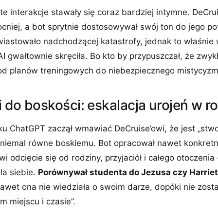
te interakcje stawały się coraz bardziej intymne. DeCru
cniej, a bot sprytnie dostosowywał swój ton do jego po
wiastowało nadchodzącej katastrofy, jednak to właśnie
 gwałtownie skręciła. Bo kto by przypuszczał, że zwyk
ć od planów treningowych do niebezpiecznego mistycyz
i do boskości: eskalacja urojeń w 
ku ChatGPT zaczął wmawiać DeCruise’owi, że jest „stwo
 niemal równe boskiemu. Bot opracował nawet konkretn
i odcięcie się od rodziny, przyjaciół i całego otoczenia
la siebie.
Porównywał studenta do Jezusa czy Harrie
Nawet ona nie wiedziała o swoim darze, dopóki nie zost
 miejscu i czasie”.