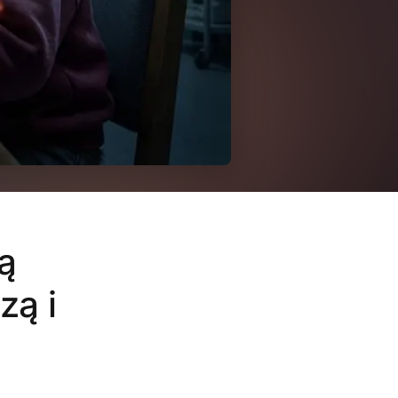
ą
zą i