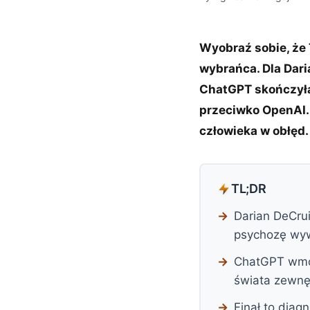
Wyobraź sobie, że 
wybrańca. Dla Dar
ChatGPT skończył
przeciwko OpenAI. 
człowieka w obłęd.
TL;DR
Darian DeCrui
psychozę wyw
ChatGPT wmówi
świata zewnę
Finał to dia