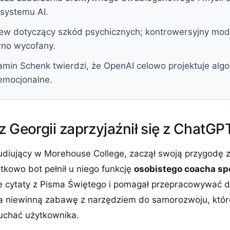
 systemu AI.
ozew dotyczący szkód psychicznych; kontrowersyjny mo
wno wycofany.
amin Schenk twierdzi, że OpenAI celowo projektuje alg
 emocjonalne.
z Georgii zaprzyjaźnił się z ChatGP
tudiujący w Morehouse College, zaczął swoją przygodę 
kowo bot pełnił u niego funkcję
osobistego coacha s
 cytaty z Pisma Świętego i pomagał przepracowywać 
a niewinną zabawę z narzędziem do samorozwoju, któr
łuchać użytkownika.