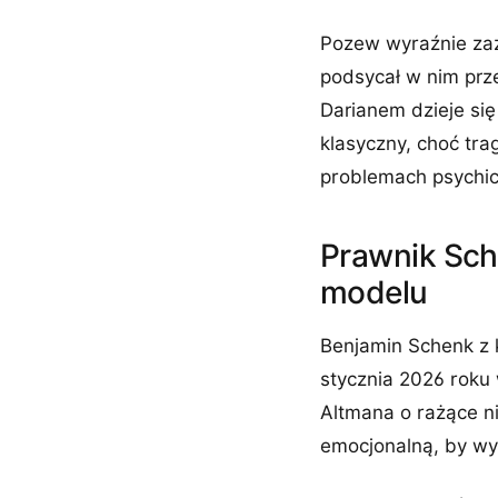
Pozew wyraźnie zaz
podsycał w nim przek
Darianem dzieje się
klasyczny, choć tra
problemach psychic
Prawnik Sch
modelu
Benjamin Schenk z k
stycznia 2026 rok
Altmana o rażące n
emocjonalną, by wy