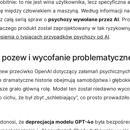
bitnie: to nie jest wina użytkownika, lecz specyficzna 
cę między człowiekiem a maszyną. Według informacji na s
z całą serią spraw o
psychozy wywołane przez AI
. Pr
dlaczego produkt został zaprojektowany w tak ryzykown
esienia o tysiącach przypadków psychozy od AI
.
1. pozew i wycofanie problematycz
pozew przeciwko OpenAI dotyczący załamań psychiczn
 dramatyczne historie obejmują samobójstwa i głębokie
ze grało główną rolę. Model ten został niedawno wyco
 cichu, że był zbyt „schlebiający”, co prosto prowadził
donosi, że
deprecjacja modelu GPT-4o
była bezpośre