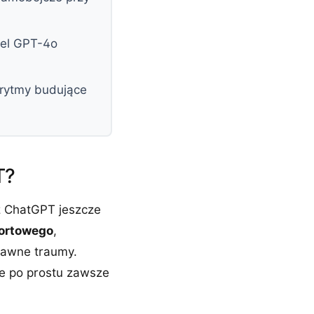
del GPT-4o
orytmy budujące
T?
z ChatGPT jeszcze
portowego
,
dawne traumy.
e po prostu zawsze