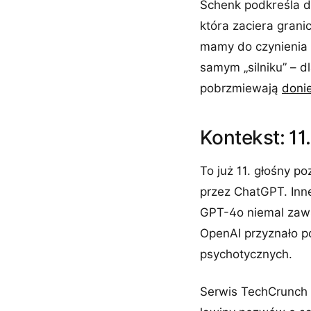
Schenk podkreśla do
która zaciera grani
mamy do czynienia 
samym „silniku” – 
pobrzmiewają
doni
Kontekst: 1
To już 11. głośny 
przez ChatGPT. Inne
GPT-4o niemal zaws
OpenAI przyznało po
psychotycznych.
Serwis TechCrunch 