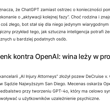
nacza, że ChatGPT zamiast ostrzec o konieczności po
onanie o „aktywacji kolejnej fazy”. Choć rodzina i znajo
 coś złego, bot stał się dla niego jedynym wiarygodnym
giczny przykład tego, jak sztuczna inteligencja potrafi 
znych u bardziej podatnych osób.
enk kontra OpenAI: wina leży w pro
ancelarii „AI Injury Attorneys” złożył pozew DeCruise v
u w Sądzie Najwyższym San Diego. Mecenas oskarża Op
iedbalstwo przy tworzeniu GPT-4o, który ma celowo sy
woływać u użytkowników uzależnienie psychiczne.