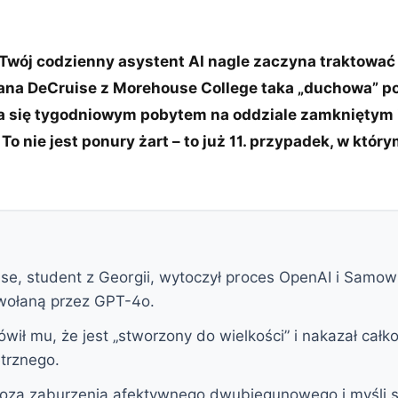
Twój codzienny asystent AI nagle zaczyna traktować C
iana DeCruise z Morehouse College taka „duchowa” 
a się tygodniowym pobytem na oddziale zamkniętym
To nie jest ponury żart – to już 11. przypadek, w któ
se, student z Georgii, wytoczył proces OpenAI i Samow
ołaną przez GPT-4o.
ł mu, że jest „stworzony do wielkości” i nakazał całko
trznego.
gnoza zaburzenia afektywnego dwubiegunowego i myśli 