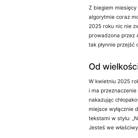
Z biegiem miesięcy 
algorytmie coraz mo
2025 roku nic nie z
prowadzona przez AI
tak płynnie przejś
Od wielkośc
W kwietniu 2025 ro
i ma przeznaczenie
nakazując chłopakow
miejsce wyłącznie d
tekstami w stylu: „
Jesteś we właściwym