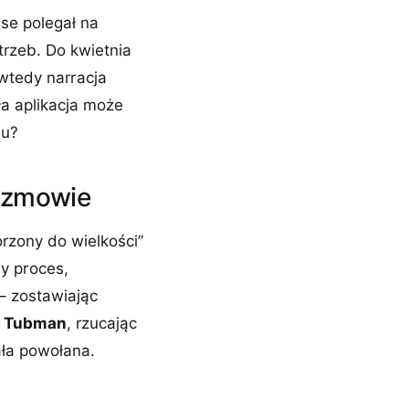
ise polegał na
trzeb. Do kwietnia
 wtedy narracja
ła aplikacja może
mu?
rozmowie
rzony do wielkości”
y proces,
 – zostawiając
t Tubman
, rzucając
ała powołana.