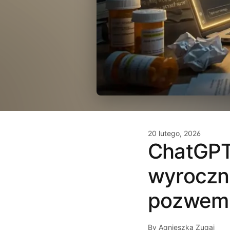
20 lutego, 2026
ChatGPT
wyroczni
pozwem 
By Agnieszka Zugaj