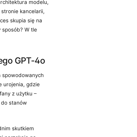
architektura modelu,
tronie kancelarii,
oces skupia się na
y sposób? W tle
nego GPT-4o
ych spowodowanych
 urojenia, gdzie
fany z użytku –
o do stanów
dnim skutkiem