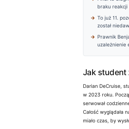
braku reakcji
To już 11. p
został nieda
Prawnik Benj
uzależnienie
Jak student 
Darian DeCruise, s
w 2023 roku. Począt
serwował codzienne
Całość wyglądała n
miało czas, by wys