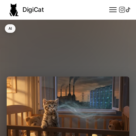
DigiCat
AI
AI
Technologie
Nauka
Modele językowe
Społeczeństwo