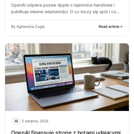
OpenAI odpiera pozew Apple o tajemnice handlowe i
publikuje własne wiadomości. O co toczy się spór i co
może z…
By Agnieszka Zugaj
Read article
AI
3 sierpnia, 2026
OpenAI finansuje stronę z botami udającymi