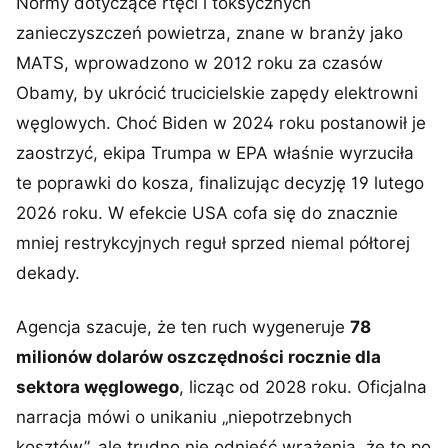
Normy dotyczące rtęci i toksycznych
zanieczyszczeń powietrza, znane w branży jako
MATS, wprowadzono w 2012 roku za czasów
Obamy, by ukrócić trucicielskie zapędy elektrowni
węglowych. Choć Biden w 2024 roku postanowił je
zaostrzyć, ekipa Trumpa w EPA właśnie wyrzuciła
te poprawki do kosza, finalizując decyzję 19 lutego
2026 roku. W efekcie USA cofa się do znacznie
mniej restrykcyjnych reguł sprzed niemal półtorej
dekady.
Agencja szacuje, że ten ruch wygeneruje
78
milionów dolarów oszczędności rocznie dla
sektora węglowego
, licząc od 2028 roku. Oficjalna
narracja mówi o unikaniu „niepotrzebnych
kosztów”, ale trudno nie odnieść wrażenia, że to po