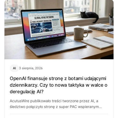
AI
3 sierpnia, 2026
OpenAI finansuje stronę z botami udającymi
dziennikarzy. Czy to nowa taktyka w walce o
deregulację AI?
AcutusWire publikowało treści tworzone przez AI, a
śledztwo połączyło stronę z super PAC wspieranym
przez ludzi OpenAI. O co chodzi…