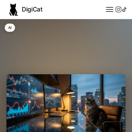
DigiCat
AI
AI
Technologie
Nauka
Modele językowe
Społeczeństwo