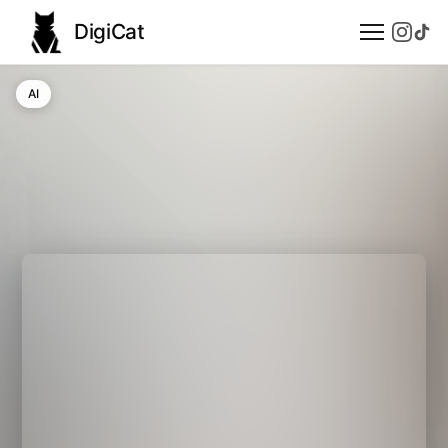
DigiCat
AI
AI
Technologie
Nauka
Modele językowe
Społeczeństwo