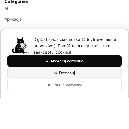
Categories
AI
Aplikacje
Kultura
DigiCat zjada ciasteczka 🍪 (cyfrowe, nie te
Marketing
prawdziwe). Pomóż nam ulepszać stronę –
Modele językowe
zaakceptuj cookies!
✔ Akceptuj wszystko
Information
⚙ Dostosuj
About
✖ Odrzuć wszystko
Polityka Prywatności
© 2026 DigiCat. All rights reserved.