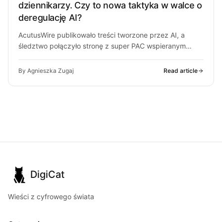
dziennikarzy. Czy to nowa taktyka w walce o
deregulację AI?
AcutusWire publikowało treści tworzone przez AI, a
śledztwo połączyło stronę z super PAC wspieranym
przez ludzi OpenAI. O co chodzi…
By Agnieszka Zugaj
Read article
DigiCat
Wieści z cyfrowego świata