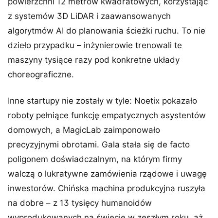
powierzchni 12 metrów kwadratowych, korzystając
z systemów 3D LiDAR i zaawansowanych
algorytmów AI do planowania ścieżki ruchu. To nie
dzieło przypadku – inżynierowie trenowali te
maszyny tysiące razy pod konkretne układy
choreograficzne.
Inne startupy nie zostały w tyle: Noetix pokazało
roboty pełniące funkcję empatycznych asystentów
domowych, a MagicLab zaimponowało
precyzyjnymi obrotami. Gala stała się de facto
poligonem doświadczalnym, na którym firmy
walczą o lukratywne zamówienia rządowe i uwagę
inwestorów. Chińska machina produkcyjna ruszyła
na dobre – z 13 tysięcy humanoidów
wyprodukowanych na świecie w zeszłym roku, aż