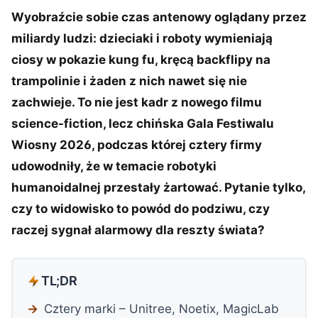
Wyobraźcie sobie czas antenowy oglądany przez
miliardy ludzi: dzieciaki i roboty wymieniają
ciosy w pokazie kung fu, kręcą backflipy na
trampolinie i żaden z nich nawet się nie
zachwieje. To nie jest kadr z nowego filmu
science-fiction, lecz chińska Gala Festiwalu
Wiosny 2026, podczas której cztery firmy
udowodniły, że w temacie robotyki
humanoidalnej przestały żartować. Pytanie tylko,
czy to widowisko to powód do podziwu, czy
raczej sygnał alarmowy dla reszty świata?
TL;DR
Cztery marki – Unitree, Noetix, MagicLab