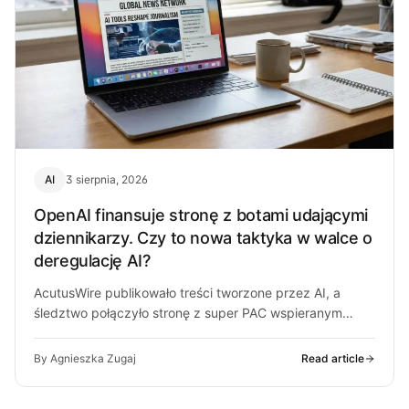
AI
3 sierpnia, 2026
OpenAI finansuje stronę z botami udającymi
dziennikarzy. Czy to nowa taktyka w walce o
deregulację AI?
AcutusWire publikowało treści tworzone przez AI, a
śledztwo połączyło stronę z super PAC wspieranym
przez ludzi OpenAI. O co chodzi…
By Agnieszka Zugaj
Read article