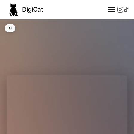
DigiCat
AI
AI
Technologie
Nauka
Modele językowe
Społeczeństwo