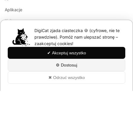
Aplikacje
Kultura
DigiCat zjada ciasteczka 🍪 (cyfrowe, nie te
Marketing
prawdziwe). Pomóż nam ulepszać stronę –
Modele językowe
zaakceptuj cookies!
✔ Akceptuj wszystko
Information
⚙ Dostosuj
About
✖ Odrzuć wszystko
Polityka Prywatności
© 2026 DigiCat. All rights reserved.
Powered by cats and AI