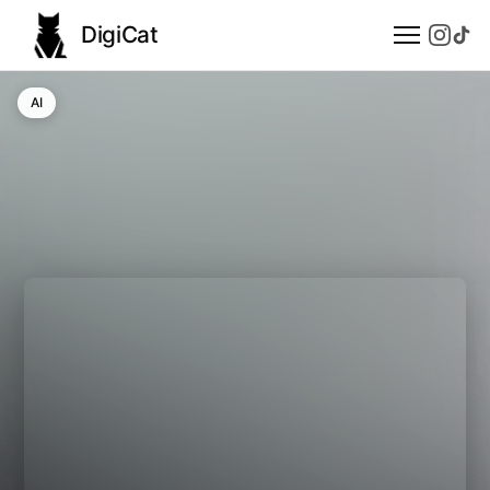
DigiCat
AI
AI
Technologie
Nauka
Modele językowe
Społeczeństwo