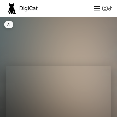
DigiCat
AI
AI
Technologie
Nauka
Modele językowe
Społeczeństwo