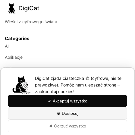
DigiCat
Wieści z cyfrowego świata
Categories
AI
Aplikacje
Kultura
DigiCat zjada ciasteczka 🍪 (cyfrowe, nie te
Marketing
prawdziwe). Pomóż nam ulepszać stronę –
Modele językowe
zaakceptuj cookies!
✔ Akceptuj wszystko
Information
⚙ Dostosuj
About
✖ Odrzuć wszystko
Polityka Prywatności