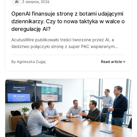
AI
3 sierpnia, 2026
OpenAI finansuje stronę z botami udającymi
dziennikarzy. Czy to nowa taktyka w walce o
deregulację AI?
AcutusWire publikowało treści tworzone przez AI, a
śledztwo połączyło stronę z super PAC wspieranym
przez ludzi OpenAI. O co chodzi…
By Agnieszka Zugaj
Read article