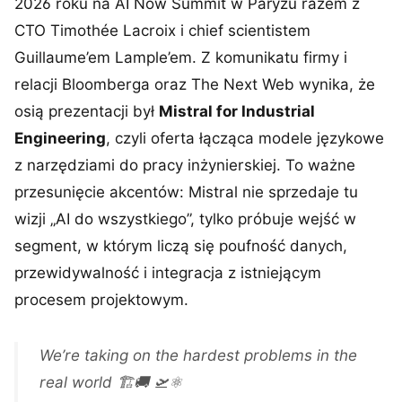
2026 roku na AI Now Summit w Paryżu razem z
CTO Timothée Lacroix i chief scientistem
Guillaume’em Lample’em. Z komunikatu firmy i
relacji Bloomberga oraz The Next Web wynika, że
osią prezentacji był
Mistral for Industrial
Engineering
, czyli oferta łącząca modele językowe
z narzędziami do pracy inżynierskiej. To ważne
przesunięcie akcentów: Mistral nie sprzedaje tu
wizji „AI do wszystkiego”, tylko próbuje wejść w
segment, w którym liczą się poufność danych,
przewidywalność i integracja z istniejącym
procesem projektowym.
We’re taking on the hardest problems in the
real world 🏗️🚚 🛫⚛️