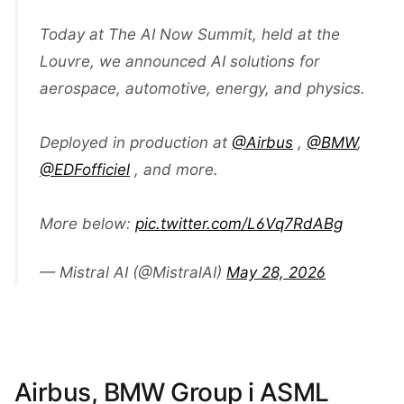
Today at The AI Now Summit, held at the
Louvre, we announced AI solutions for
aerospace, automotive, energy, and physics.
Deployed in production at
@Airbus
,
@BMW
,
@EDFofficiel
, and more.
More below:
pic.twitter.com/L6Vq7RdABg
— Mistral AI (@MistralAI)
May 28, 2026
Airbus, BMW Group i ASML